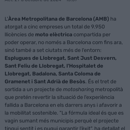
L'
Àrea Metropolitana de Barcelona (AMB)
ha
atorgat a cinc empreses un total de 9.950
llicències de
moto elèctrica
compartida per
poder operar, no només a Barcelona com fins ara,
sinó també a set ciutats més de l'entorn:
Esplugues de Llobregat, Sant Just Desvern,
Sant Feliu de Llobregat, l'Hospitalet de
Llobregat, Badalona, Santa Coloma de
Gramenet i Sant Adrià de Besòs
. És el tret de
sortida a un projecte de
motosharin
g metropolità
que pretén revertir la situació de l'experiència
fallida a Barcelona en els darrers anys i afavorir a
la mobilitat sostenible. "La fórmula ideal és que es
vagin sumant més municipis perquè el projecte
tingui sentit i es pugui garantir l'èxit", ha detallat el