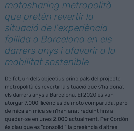
motosharin
g metropolità
que pretén revertir la
situació de l'experiència
fallida a Barcelona en els
darrers anys i afavorir a la
mobilitat sostenible
De fet, un dels objectius principals del projecte
metropolità és revertir la situació que s'ha donat
els darrers anys a Barcelona. El 2020 es van
atorgar 7.000 llicències de moto compartida, però
de mica en mica se n'han anat reduint fins a
quedar-se en unes 2.000 actualment. Per Cordón
és clau que es "consolidi" la presència d'altres