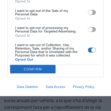
Opted In
també estableixen un sistema de reassignació de
I want to opt-out of the Sale of my
llicències en cas que algunes quedin revocades
Personal Data.
Opted In
per evitar que es repeteixi la situació viscuda a
Barcelona.
I want to opt-out of processing my
Personal Data for Targeted Advertising.
Opted In
Les noves llicències tindran
I want to opt-out of Collection, Use,
Retention, Sale, and/or Sharing of my
una vigència de dos anys i
Personal Data that Is Unrelated with the
Purposes for which it was collected.
cadascuna de les empreses
Opted Out
mantindrà la seva pròpia
CONFIRM
app i tarifes
Data Deletion
Data Access
Privacy Policy
Finalment, s'estableix una taxa de l'AMB de 45
euros anuals per vehicle, a la que s'ha d'afegir la
corresponent taxa per a l'aprofitament de la via