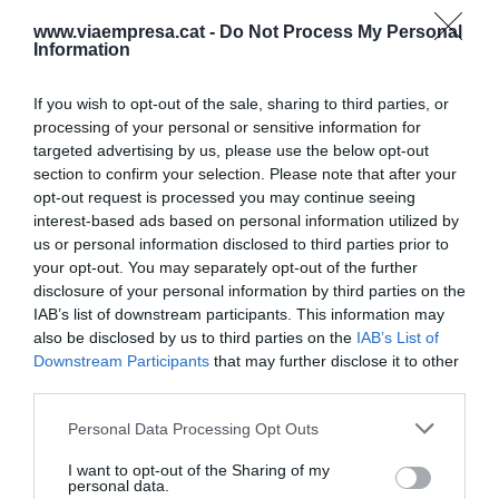
municipis al voltant de la capital per donar sentit
www.viaempresa.cat -
Do Not Process My Personal
al projecte.
Information
El vicepresident de Mobilitat de l'AMB també ha
If you wish to opt-out of the sale, sharing to third parties, or
processing of your personal or sensitive information for
defensat que el nou
motosharing
metropolità
targeted advertising by us, please use the below opt-out
permetrà contribuir a promoure la "mobilitat
section to confirm your selection. Please note that after your
sostenible, elèctrica, segura i compartida", així
opt-out request is processed you may continue seeing
com la reducció de les emissions i de la presència
interest-based ads based on personal information utilized by
us or personal information disclosed to third parties prior to
del vehicle privat, la millora de la salut pública, el
your opt-out. You may separately opt-out of the further
foment de la intermodalitat i, fins i tot, un canvi
disclosure of your personal information by third parties on the
d'hàbits de la ciutadania.
IAB’s list of downstream participants. This information may
also be disclosed by us to third parties on the
IAB’s List of
Downstream Participants
that may further disclose it to other
Les noves llicències tindran una vigència de dos
third parties.
anys i cadascuna de les empreses mantindrà la
Personal Data Processing Opt Outs
seva pròpia app i tarifes, de manera que no es
produirà en cap cas una homogeneïtzació del
I want to opt-out of the Sharing of my
personal data.
servei sota el paraigües de l'AMB. Els contractes