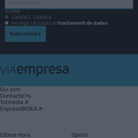
IDIOMA*
Català
Castellà
He llegit i accepto el
tractament de dades
.
Subscriure's
VIA
Empresa
Qui som
Contacta'ns
Totmedia
EnpresaBIDEA
Última Hora
Opinió