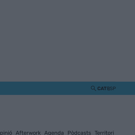
CAT
ESP
pinió
Afterwork
Agenda
Pòdcasts
Territori