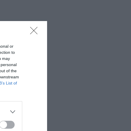
sonal or
ection to
ou may
 personal
out of the
 downstream
B’s List of