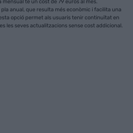
pla mensual té un cost de 79 euros al mes.
pla anual, que resulta més econòmic i facilita una
uesta opció permet als usuaris tenir continuïtat en
otes les seves actualitzacions sense cost addicional.