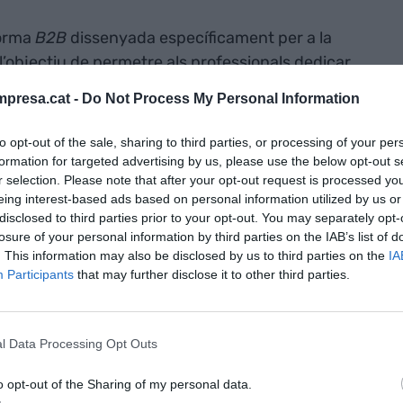
forma
B2B
dissenyada específicament per a la
 l’objectiu de permetre als professionals dedicar
l, atendre més pacients i mantenir una alta
presa.cat -
Do Not Process My Personal Information
eix en un millor rendiment econòmic per als
sonalitzada i eficient per als pacients.
to opt-out of the sale, sharing to third parties, or processing of your per
formation for targeted advertising by us, please use the below opt-out s
r selection. Please note that after your opt-out request is processed y
aforma
eing interest-based ads based on personal information utilized by us or
disclosed to third parties prior to your opt-out. You may separately opt-
cial
losure of your personal information by third parties on the IAB’s list of
tricionistes,
. This information may also be disclosed by us to third parties on the
IA
Participants
that may further disclose it to other third parties.
asques
creació de
l Data Processing Opt Outs
o opt-out of the Sharing of my personal data.