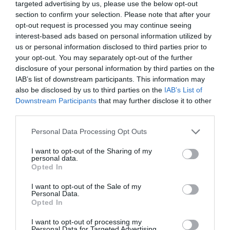
vindrà determinat per l'aplicació de les noves
targeted advertising by us, please use the below opt-out
section to confirm your selection. Please note that after your
regles fiscals europees i l'efectivitat de les
opt-out request is processed you may continue seeing
mesures tributàries aprovades a finals del 2024.
interest-based ads based on personal information utilized by
En aquest context, el dèficit es reduirà fins al 2,7%
us or personal information disclosed to third parties prior to
your opt-out. You may separately opt-out of the further
del PIB el 2025 i el 2,4% el 2026.
disclosure of your personal information by third parties on the
IAB’s list of downstream participants. This information may
D'altra banda, el BBVA Research destaca que el
also be disclosed by us to third parties on the
IAB’s List of
Downstream Participants
that may further disclose it to other
compliment de les regles fiscals avançarà un to
third parties.
"lleugerament contractiu de la política fiscal" en el
bienni 2025-2026.
Personal Data Processing Opt Outs
I want to opt-out of the Sharing of my
personal data.
Opted In
Afegir
VIA Empresa
com a font preferida de
Google de forma gratuïta
I want to opt-out of the Sale of my
Estigues informat amb les últimes notícies d'actualitat
Personal Data.
ACTIVAR ARA
Opted In
I want to opt-out of processing my
Personal Data for Targeted Advertising.