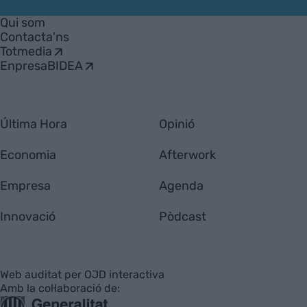
VIA
Empresa
Qui som
Contacta'ns
Totmedia
EnpresaBIDEA
Última Hora
Opinió
Economia
Afterwork
Empresa
Agenda
Innovació
Pòdcast
Web auditat per OJD interactiva
Amb la col·laboració de: