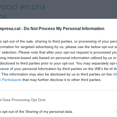
eració en uns
os
presa.cat -
Do Not Process My Personal Information
organ i Goldman Sachs anunciaran els termes
da de les accions, mitjançant una nova comunicació
to opt-out of the sale, sharing to third parties, or processing of your per
lminat, GIP tancarà la seva sortida de l’accionariat
formation for targeted advertising by us, please use the below opt-out s
r selection. Please note that after your opt-out request is processed y
per
CriteriaCaixa
amb el 26% del capital, seguit
eing interest-based ads based on personal information utilized by us or
C
(13,8%),
Alba Europe
(5%) i
Sonatrach
(4,1% del
disclosed to third parties prior to your opt-out. You may separately opt-
losure of your personal information by third parties on the IAB’s list of
. This information may also be disclosed by us to third parties on the
IA
Participants
that may further disclose it to other third parties.
 a l’energètica a mitjans de desembre, quan ja va
t en uns 1.800 milions d’euros. La firma d’inversió,
va aterrar en el capital de Naturgy el 2016 després
l Data Processing Opt Outs
20% a
Repsol
i Criteria per uns 3.802 milions
uè cadascun dels socis es desprenia d’un 10% del
o opt-out of the Sharing of my personal data.