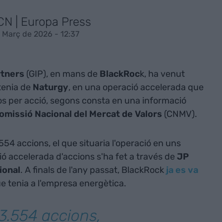
CN | Europa Press
 Març de 2026 - 12:37
rtners
(GIP), en mans de
BlackRoc
k, ha venut
 tenia de
Naturgy
, en una operació accelerada que
os per acció, segons consta en una informació
omissió Nacional del Mercat de Valors
(CNMV).
54 accions, el que situaria l'operació en uns
ció accelerada d'accions s'ha fet a través de
JP
ional
. A finals de l'any passat, BlackRock
ja es va
e tenia a l'empresa energètica.
3.554 accions,