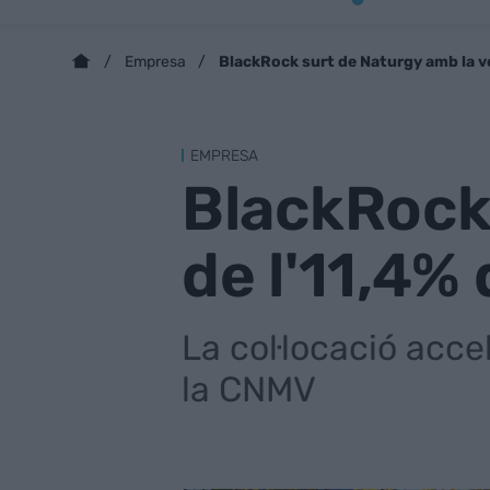
BlackRock surt de Naturgy amb la ve
Empresa
EMPRESA
BlackRock
de l'11,4%
La col·locació acce
la CNMV