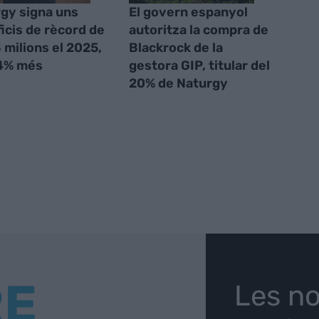
gy signa uns
El govern espanyol
icis de rècord de
autoritza la compra de
 milions el 2025,
Blackrock de la
,4% més
gestora GIP, titular del
20% de Naturgy
RE
Les no