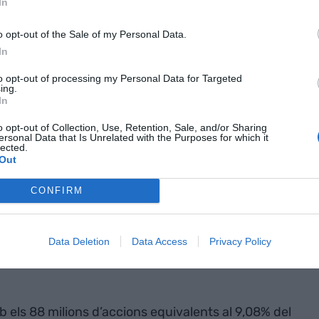
In
euros per títol.
o opt-out of the Sale of my Personal Data.
In
to opt-out of processing my Personal Data for Targeted
ck tanca la venda del 7,1% d’accions de
ing.
 per més de 1.700 milions d’euros
In
o opt-out of Collection, Use, Retention, Sale, and/or Sharing
ersonal Data that Is Unrelated with the Purposes for which it
lected.
Out
CONFIRM
s de l’
Ibex-35
que han tancat la sessió borsària
a pujada de l’1,37%, per l’alça dels preus del gas
Data Deletion
Data Access
Privacy Policy
sió del conflicte a l’Iran cap a altres països de la
b els 88 milions d’accions equivalents al 9,08% del