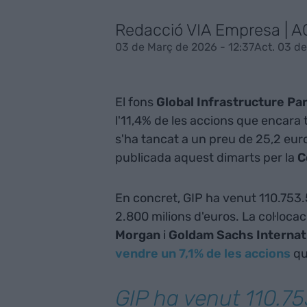
Redacció VIA Empresa | A
03 de Març de 2026 - 12:37
Act. 03 de
El fons
Global Infrastructure Pa
l'11,4% de les accions que encara
s'ha tancat a un preu de 25,2 eur
publicada aquest dimarts per la
C
En concret, GIP ha venut 110.753.5
2.800 milions d'euros. La col·loca
Morgan
i
Goldam Sachs Internat
vendre un 7,1% de les accions
qu
GIP ha venut 110.75