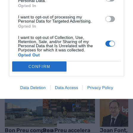
Estigues informat amb les últimes notícies d'actualitat
Personal Data.
Opted In
ACTIVAR ARA
I want to opt-out of processing my
Personal Data for Targeted Advertising.
Opted In
I want to opt-out of Collection, Use,
Retention, Sale, and/or Sharing of my
Personal Data that Is Unrelated with the
Purposes for which it was collected.
Opted Out
CONFIRM
RELACIONADES
Data Deletion
Data Access
Privacy Policy
Bon Preu compra a
Bon Preu accelera
Joan Font, e