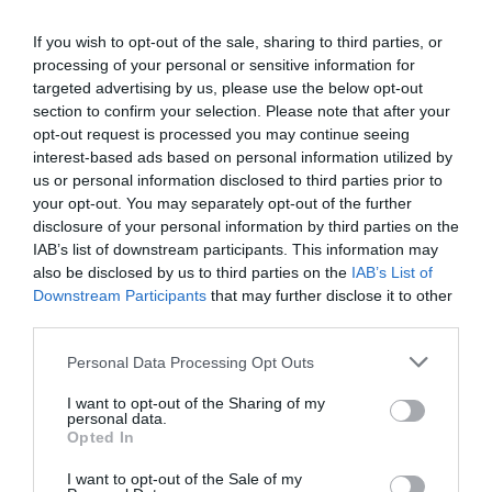
dos Bonpreu a Teià i a Martorell al maig i a
l’octubre, respectivament. Aquests 3
If you wish to opt-out of the sale, sharing to third parties, or
processing of your personal or sensitive information for
establiments van suposar una inversió de 29
targeted advertising by us, please use the below opt-out
milions i la creació de 115 nous llocs de treball. Per
section to confirm your selection. Please note that after your
tant, fins a finals d’any i només amb noves
opt-out request is processed you may continue seeing
interest-based ads based on personal information utilized by
obertures, el Grup Bon Preu ha invertit 79 milions i
us or personal information disclosed to third parties prior to
ha creat 319 llocs nous de treball.
your opt-out. You may separately opt-out of the further
disclosure of your personal information by third parties on the
IAB’s list of downstream participants. This information may
L’empresa de distribució catalana segueix així
also be disclosed by us to third parties on the
IAB’s List of
amb el seu pla d’expansió, al qual preveu donar
Downstream Participants
that may further disclose it to other
continuïtat obrint nous establiments i creixent en
third parties.
tots els negocis i plataformes logístiques aquest
Personal Data Processing Opt Outs
2025.
I want to opt-out of the Sharing of my
personal data.
Opted In
Afegir
VIA Empresa
com a font preferida de
Google de forma gratuïta
I want to opt-out of the Sale of my