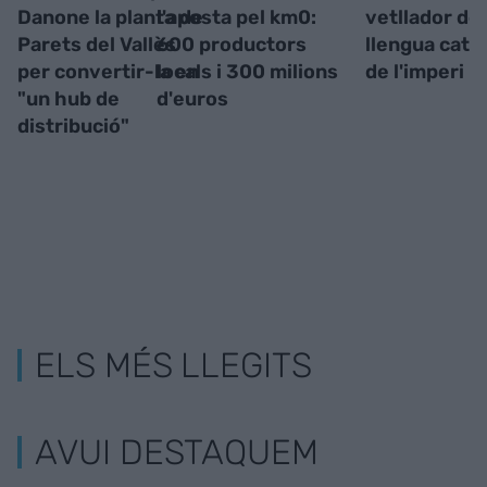
Danone la planta de
l'aposta pel km0:
vetllador de 
Parets del Vallès
600 productors
llengua catal
per convertir-la en
locals i 300 milions
de l'imperi 
"un hub de
d'euros
distribució"
ELS MÉS LLEGITS
AVUI DESTAQUEM