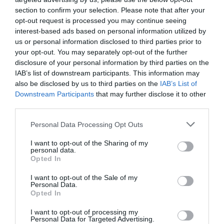
l'ànima” d’RCR, i l’activitat de mecenatge i difusió
section to confirm your selection. Please note that after your
que fa “apropa l'art, la cultura i el territori de
opt-out request is processed you may continue seeing
manera transformadora”.
interest-based ads based on personal information utilized by
us or personal information disclosed to third parties prior to
your opt-out. You may separately opt-out of the further
A l'acte també s'han entregat els Premis a la
disclosure of your personal information by third parties on the
Cultura que concedeixen entitats col·laboradores
IAB’s list of downstream participants. This information may
also be disclosed by us to third parties on the
IAB’s List of
de la Fundació amb l'objectiu d'impulsar el sector
Downstream Participants
that may further disclose it to other
cultural a Catalunya. El premi The New Barcelona
third parties.
Post ha estat per a
Incite - Institut de Ciència i
Personal Data Processing Opt Outs
Teatre
i el Premi Barcelona Global per a
Fun Dan
Mondays
.
I want to opt-out of the Sharing of my
personal data.
Opted In
Afegir
VIA Empresa
com a font preferida de
I want to opt-out of the Sale of my
Google de forma gratuïta
Personal Data.
Opted In
Estigues informat amb les últimes notícies d'actualitat
ACTIVAR ARA
I want to opt-out of processing my
Personal Data for Targeted Advertising.