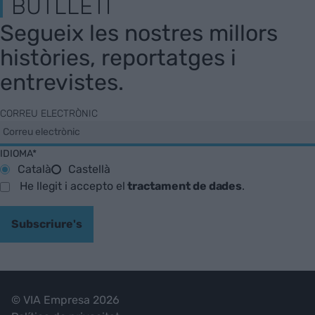
BUTLLETÍ
Segueix les nostres millors
històries, reportatges i
entrevistes.
CORREU ELECTRÒNIC
IDIOMA*
Català
Castellà
He llegit i accepto el
tractament de dades
.
Subscriure's
© VIA Empresa 2026