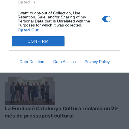
Opted In
I want to opt-out of Collection, Use,
Retention, Sale, and/or Sharing of my
Personal Data that Is Unrelated with the
Purposes for which it was collected.
Opted Out
CONFIRM
RELACIONADES
Data Deletion
Data Access
Privacy Policy
La Fundació Catalunya Cultura reclama un 2%
més de pressupost cultural