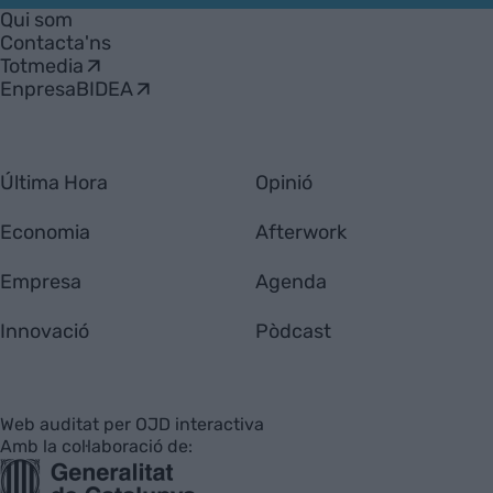
Empresa
Qui som
Contacta'ns
Totmedia
EnpresaBIDEA
Última Hora
Opinió
Economia
Afterwork
Empresa
Agenda
Innovació
Pòdcast
Web auditat per OJD interactiva
Amb la col·laboració de: