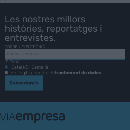
Les nostres millors
històries, reportatges i
entrevistes.
CORREU ELECTRÒNIC
IDIOMA*
Català
Castellà
He llegit i accepto el
tractament de dades
.
Subscriure's
VIA