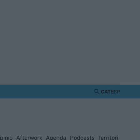
CAT
ESP
pinió
Afterwork
Agenda
Pòdcasts
Territori