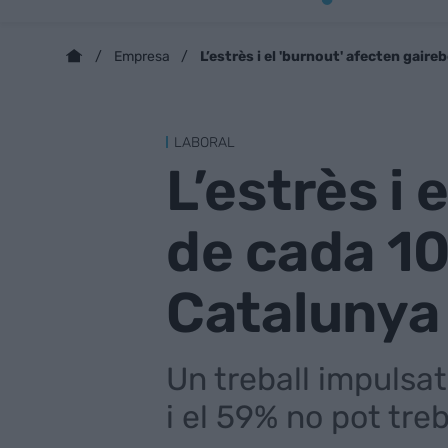
L’estrès i el 'burnout' afecten gair
Empresa
LABORAL
L’estrès i 
de cada 10
Catalunya
Un treball impulsa
i el 59% no pot treb