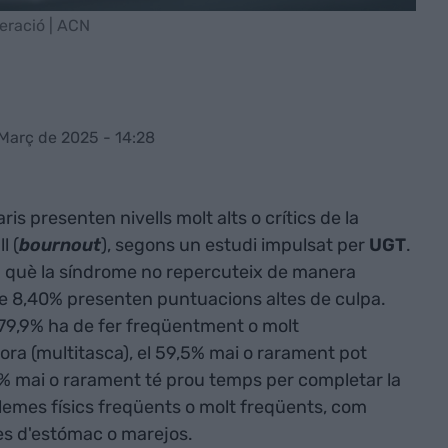
eració | ACN
 Març de 2025 - 14:28
is presenten nivells molt alts o crítics de la
l (
bournout
), segons un estudi impulsat per
UGT
.
n què la síndrome no repercuteix de manera
ltre 8,40% presenten puntuacions altes de culpa.
79,9% ha de fer freqüentment o molt
ra (multitasca), el 59,5% mai o rarament pot
1,7% mai o rarament té prou temps per completar la
oblemes físics freqüents o molt freqüents, com
es d'estómac o marejos.