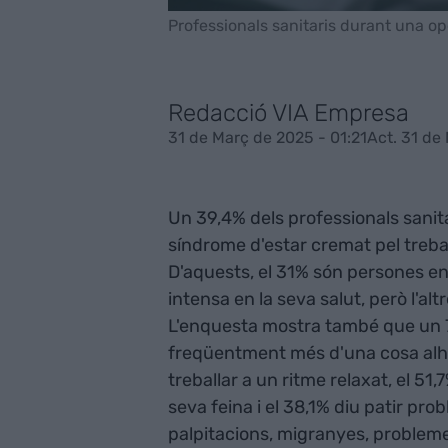
Professionals sanitaris durant una op
Redacció VIA Empresa
31 de Març de 2025 - 01:21
Act. 31 de
Un 39,4% dels professionals sanitar
síndrome d'estar cremat pel trebal
D'aquests, el 31% són persones e
intensa en la seva salut, però l'a
L'enquesta mostra també que un 
freqüentment més d'una cosa alho
treballar a un ritme relaxat, el 5
seva feina i el 38,1% diu patir pr
palpitacions, migranyes, problem