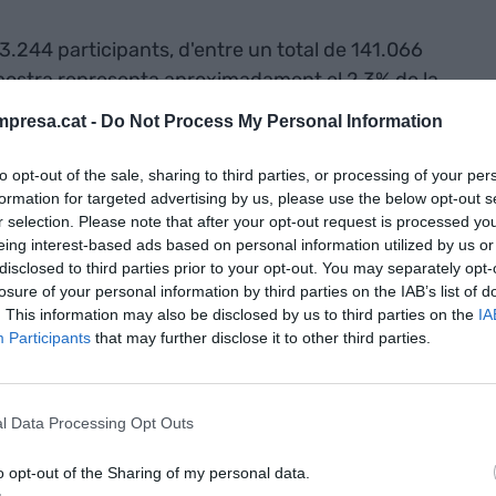
3.244 participants, d'entre un total de 141.066
 mostra representa aproximadament el 2,3% de la
ut, un 43,2% reporta dificultats freqüents o molt
presa.cat -
Do Not Process My Personal Information
pren medicaments freqüentment o molt
oblema de salut derivat de la feina. El 16,8% ha
to opt-out of the sale, sharing to third parties, or processing of your per
eqüents o molt freqüents.
formation for targeted advertising by us, please use the below opt-out s
r selection. Please note that after your opt-out request is processed y
eing interest-based ads based on personal information utilized by us or
icaments
disclosed to third parties prior to your opt-out. You may separately opt-
losure of your personal information by third parties on the IAB’s list of
lt
. This information may also be disclosed by us to third parties on the
IA
Participants
that may further disclose it to other third parties.
r front a un
erivat de la
l Data Processing Opt Outs
o opt-out of the Sharing of my personal data.