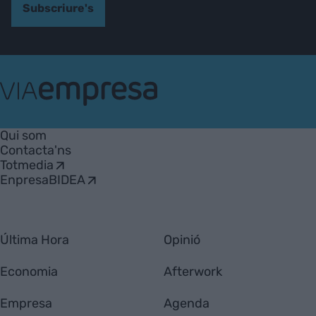
Subscriure's
VIA
Empresa
Qui som
Contacta'ns
Totmedia
EnpresaBIDEA
Última Hora
Opinió
Economia
Afterwork
Empresa
Agenda