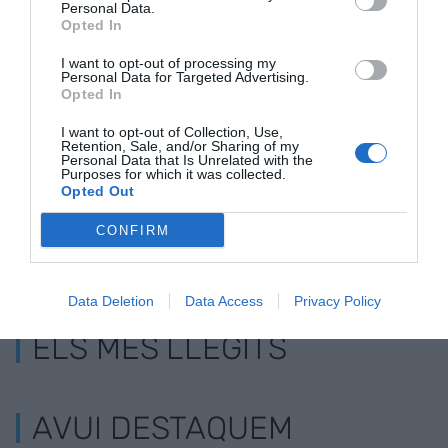
Personal Data.
Opted In
Afegir
VIA Empresa
com a font preferida de
Google de forma gratuïta
I want to opt-out of processing my
Estigues informat amb les últimes notícies d'actualitat
Personal Data for Targeted Advertising.
Opted In
ACTIVAR ARA
I want to opt-out of Collection, Use,
Retention, Sale, and/or Sharing of my
Personal Data that Is Unrelated with the
Purposes for which it was collected.
Opted Out
CONFIRM
Data Deletion
Data Access
Privacy Policy
ELS MÉS LLEGITS
AVUI DESTAQUEM