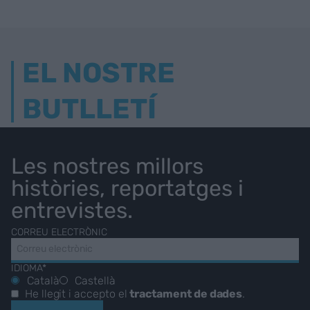
EL NOSTRE
BUTLLETÍ
Les nostres millors
històries, reportatges i
entrevistes.
CORREU ELECTRÒNIC
IDIOMA*
Català
Castellà
He llegit i accepto el
tractament de dades
.