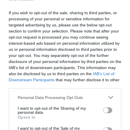
capdavanter en
banca onlin
e del mercat
espanyol, amb 9,4 milions d'usuaris de Línia
If you wish to opt-out of the sale, sharing to third parties, or
Oberta i una quota de mercat del 32,5%, la qual
processing of your personal or sensitive information for
cosa la converteix en la segona entitat del món
targeted advertising by us, please use the below opt-out
section to confirm your selection. Please note that after your
per índex de penetració al seu mercat, segons
opt-out request is processed you may continue seeing
l'índex
comScore
, líder mundial en mesurament
interest-based ads based on personal information utilized by
digital.
us or personal information disclosed to third parties prior to
your opt-out. You may separately opt-out of the further
disclosure of your personal information by third parties on the
Al mercat de banca mòbil compta amb el major
IAB’s list of downstream participants. This information may
nombre de
clients
de serveis financers a
also be disclosed by us to third parties on the
IAB’s List of
Espanya
(3,8 milions), i el de banca electrònica,
Downstream Participants
that may further disclose it to other
third parties.
amb 13 milions de targetes emeses.
Personal Data Processing Opt Outs
També compta amb la primera tenda en
I want to opt-out of the Sharing of my
aplicacions mòbils del sector financer, amb més
personal data.
Opted In
de 70 aplicacions, que han registrat més de tres
milions de descàrregues a l'any.
I want to opt-out of the Sale of my