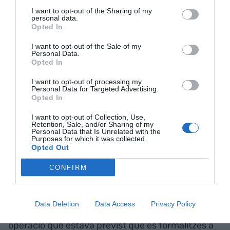
No obstant això, en pertànyer al Grup CaixaBank,
I want to opt-out of the Sharing of my
els
clients
obtindran nous
avantatges
, com la
personal data.
Opted In
utilització de la xarxa de 9.600 caixers de La Caixa
per realitzar reintegraments a dèbit amb les seves
I want to opt-out of the Sale of my
Personal Data.
targetes sense cap cost.
Opted In
I want to opt-out of processing my
A les
oficines
, a més del nom de Barclays,
Personal Data for Targeted Advertising.
Opted In
s'anunciarà que és una companyia del Grup
CaixaBank. De la seva banda, el Grup Barclays
I want to opt-out of Collection, Use,
Retention, Sale, and/or Sharing of my
mantindrà a Espanya Barclaycard i el negoci de
Personal Data that Is Unrelated with the
Purposes for which it was collected.
banca d'inversió, activitats que no estan incloses
Opted Out
en l'operació.
CONFIRM
Va ser el passat 31 d'agost quan CaixaBank va
anunciar l'adquisició del negoci de Barclays a
Data Deletion
Data Access
Privacy Policy
Espanya per uns 800 milions d'euros, una
operació que estava previst que es formalitzés a