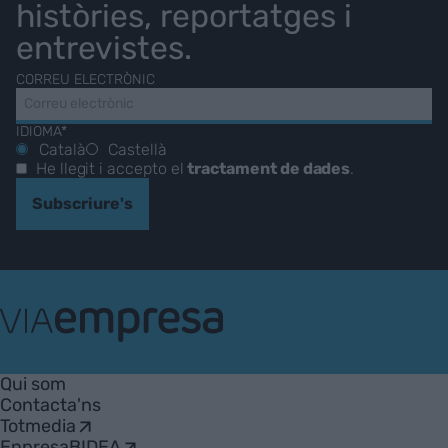
històries, reportatges i
entrevistes.
CORREU ELECTRÒNIC
IDIOMA*
Català
Castellà
He llegit i accepto el
tractament de dades
.
Subscriure's
VIA
Empresa
Qui som
Contacta'ns
Totmedia
EnpresaBIDEA