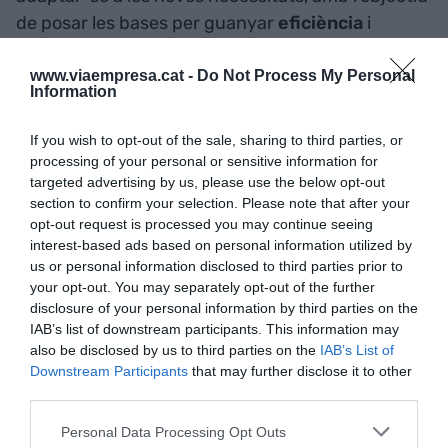
de posar les bases per guanyar
eficiència
i
rendibilitat
", segons CaixaBank.
www.viaempresa.cat -
Do Not Process My Personal
Information
L'entitat ha comunicat als representants sindicals
la convocatòria de la taula de negociació, que es
If you wish to opt-out of the sale, sharing to third parties, or
constituirà en un termini de dues setmanes, per
processing of your personal or sensitive information for
targeted advertising by us, please use the below opt-out
abordar les condicions de l'ajust i determinar el
section to confirm your selection. Please note that after your
nombre d'
afectats
i les
indemnitzacions
que
opt-out request is processed you may continue seeing
percebran.
interest-based ads based on personal information utilized by
us or personal information disclosed to third parties prior to
your opt-out. You may separately opt-out of the further
Els
clients
de Barclays Bank SAU mantindran la
disclosure of your personal information by third parties on the
seva actual operativa bancària sense cap canvi i
IAB’s list of downstream participants. This information may
amb les mateixes condicions i prestacions, ja que
also be disclosed by us to third parties on the
IAB’s List of
Downstream Participants
that may further disclose it to other
seran atesos per l'actual personal de Barclays
third parties.
Bank.
Personal Data Processing Opt Outs