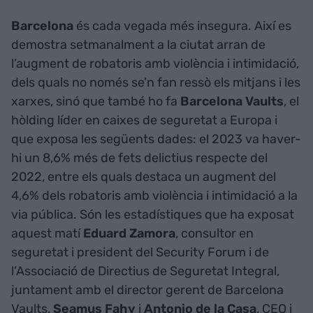
Barcelona
és cada vegada més insegura. Així es
demostra setmanalment a la ciutat arran de
l’augment de robatoris amb violència i intimidació,
dels quals no només se’n fan ressò els mitjans i les
xarxes, sinó que també ho fa
Barcelona
Vaults
, el
hòlding líder en caixes de seguretat a Europa i
que exposa les següents dades: el 2023 va haver-
hi un 8,6% més de fets delictius respecte del
2022, entre els quals destaca un augment del
4,6% dels robatoris amb violència i intimidació a la
via pública. Són les estadístiques que ha exposat
aquest matí
Eduard
Zamora
, consultor en
seguretat i president del Security Forum i de
l’Associació de Directius de Seguretat Integral,
juntament amb el director gerent de Barcelona
Vaults,
Seamus
Fahy
i
Antonio
de
la
Casa
, CEO i