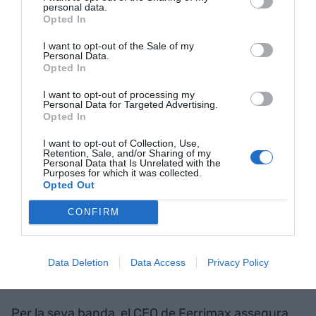
personal data.
Vaults Group, tant Fahy com Zamora asseguren
Opted In
que, tot i estar prohibit guardar armes, drogues o
I want to opt-out of the Sale of my
líquids, realment mai saben què introdueixen els
Personal Data.
Opted In
clients. “Aquests han d’acceptar i signar les
condicions d’ús, i nosaltres confiem que les
I want to opt-out of processing my
Personal Data for Targeted Advertising.
compleixin. Però, mai no sabrem què hi ha a dins,
Opted In
sense embargament judicial mai es podrà obrir
I want to opt-out of Collection, Use,
una caixa”, assegura Fahy.
Retention, Sale, and/or Sharing of my
Personal Data that Is Unrelated with the
Purposes for which it was collected.
Opted Out
Fahy: "Mai no sabrem què hi
ha a dins, sense
CONFIRM
embargament judicial mai
Data Deletion
Data Access
Privacy Policy
es podrà obrir una caixa"
Per la seva banda, el CEO de Ferrimax assegura