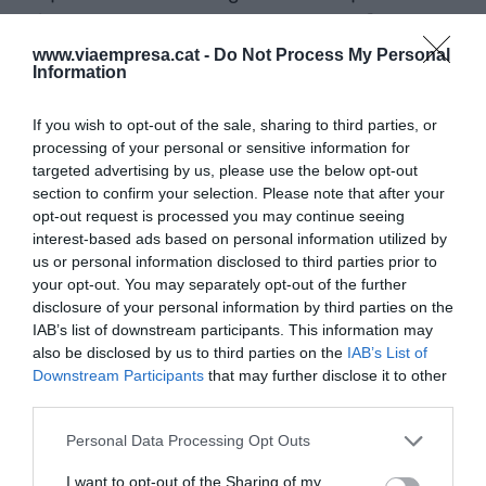
gràcies a la seguretat que disposa l’edifici, Fahy
ha decidit que la seu barcelonina també es
www.viaempresa.cat -
Do Not Process My Personal
Information
dedicarà a la compravenda d’or.
If you wish to opt-out of the sale, sharing to third parties, or
Perfils diversos i
processing of your personal or sensitive information for
targeted advertising by us, please use the below opt-out
"paranoics"
section to confirm your selection. Please note that after your
opt-out request is processed you may continue seeing
interest-based ads based on personal information utilized by
Quan és preguntat pel tipus de client, el director
us or personal information disclosed to third parties prior to
de The Vaults Group assegura que hi ha tota
your opt-out. You may separately opt-out of the further
mena de perfils que volen guardar coses de valor
disclosure of your personal information by third parties on the
com ara rellotges, joies o informació de valor. Això
IAB’s list of downstream participants. This information may
also be disclosed by us to third parties on the
IAB’s List of
sí, tots tenen una cosa en comú: “Tots són
Downstream Participants
that may further disclose it to other
paranoics. Tots estan preocupats perquè hi hagi
third parties.
la possibilitat d’un incendi o d'una crisi”, assegura
Personal Data Processing Opt Outs
amb humor. Malgrat mencionar els objectes que
acostumen a refugiar-se a les caixes de The
I want to opt-out of the Sharing of my