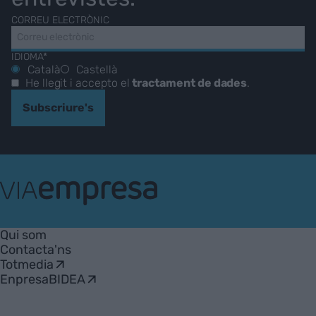
CORREU ELECTRÒNIC
IDIOMA*
Català
Castellà
He llegit i accepto el
tractament de dades
.
Subscriure's
VIA
Empresa
Qui som
Contacta'ns
Totmedia
EnpresaBIDEA