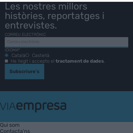
Les nostres millors
històries, reportatges i
entrevistes.
CORREU ELECTRÒNIC
IDIOMA*
Català
Castellà
He llegit i accepto el
tractament de dades
.
Subscriure's
VIA
Empresa
Qui som
Contacta'ns