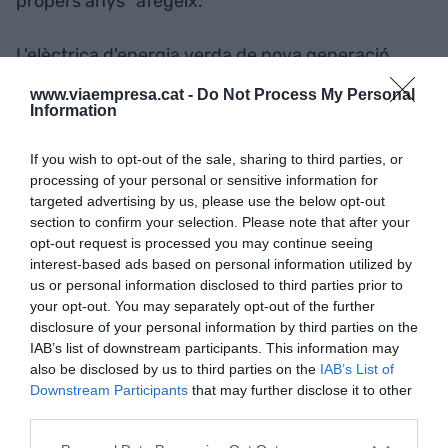
propers anys" afegeix.
L'elèctrica d'energia verda de nova generació
Holaluz, creada fa sis anys,
ja compta amb més
www.viaempresa.cat -
Do Not Process My Personal
de 80.000 clients i un equip de 100 persones.
Information
Gràcies a l'aplicació de la tecnologia al servei de
If you wish to opt-out of the sale, sharing to third parties, or
les persones Holaluz ofereix energia verda i
processing of your personal or sensitive information for
estalvi als clients amb productes personalitzats a
targeted advertising by us, please use the below opt-out
les necessitats energètiques de cada usuari.
section to confirm your selection. Please note that after your
opt-out request is processed you may continue seeing
interest-based ads based on personal information utilized by
Afegir
VIA Empresa
com a font preferida de
us or personal information disclosed to third parties prior to
Google de forma gratuïta
Estigues informat amb les últimes notícies d'actualitat
your opt-out. You may separately opt-out of the further
ACTIVAR ARA
disclosure of your personal information by third parties on the
IAB’s list of downstream participants. This information may
also be disclosed by us to third parties on the
IAB’s List of
Downstream Participants
that may further disclose it to other
third parties.