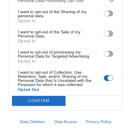
Personal Data Processing Opt Outs
I want to opt-out of the Sharing of my
personal data.
Opted In
I want to opt-out of the Sale of my
ELS MÉS LLEGITS
Personal Data.
Opted In
I want to opt-out of processing my
Personal Data for Targeted Advertising.
AVUI DESTAQUEM
Opted In
I want to opt-out of Collection, Use,
Retention, Sale, and/or Sharing of my
Personal Data that Is Unrelated with the
Purposes for which it was collected.
Opted Out
EL NOSTRE
CONFIRM
BUTLLETÍ
Data Deletion
Data Access
Privacy Policy