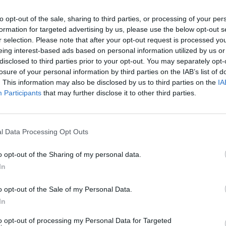
na aposta segura per intentar tenir el major
imentari. Segons les dades de Mintel que ha difós
to opt-out of the sale, sharing to third parties, or processing of your per
, un 65% de la població britànica va consumir
formation for targeted advertising by us, please use the below opt-out s
r selection. Please note that after your opt-out request is processed y
posa un augment del 30% en comparació a l'any
eing interest-based ads based on personal information utilized by us or
disclosed to third parties prior to your opt-out. You may separately opt-
losure of your personal information by third parties on the IAB’s list of
. This information may also be disclosed by us to third parties on the
IA
ura, l'olor i el gust de la carn a través de
Participants
that may further disclose it to other third parties.
a va néixer amb l'objectiu de fer front al
del sistema alimentari, fet pel qual ofereixen
vegetal en lloc d'animal.
l Data Processing Opt Outs
o opt-out of the Sharing of my personal data.
nt preferida de Google de forma
In
ACTIVAR ARA
ícies d'actualitat
o opt-out of the Sale of my Personal Data.
In
to opt-out of processing my Personal Data for Targeted