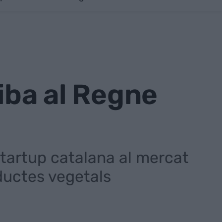
iba al Regne
startup catalana al mercat
oductes vegetals