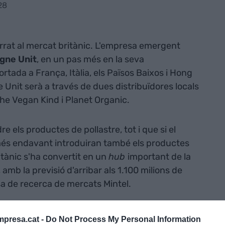
28
rrat al mercat britànic. L'empresa emergent
gne Unit
, en un pas més en la seva
ortada a França, Itàlia, els Països Baixos i Hong
 Unit serà a través de dues distribuïdores locals
he Vegan Kind i Planet Organic.
 els productes de pollastre, tot i que si el
és endavant introduiran també els productes
itànic s'ha convertit en un
hub
important de la
amb la previsió d'arribar als 1.100 milions de
esa de recerca de mercats Mintel.
i fundador d'Heura Foods el considera el més
presa.cat -
Do Not Process My Personal Information