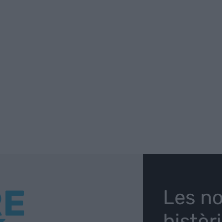
RE
Les no
històr