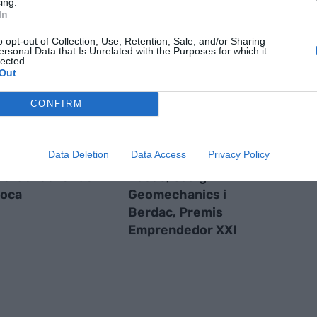
ing.
S
In
o opt-out of Collection, Use, Retention, Sale, and/or Sharing
ersonal Data that Is Unrelated with the Purposes for which it
lected.
Out
CONFIRM
Data Deletion
Data Access
Privacy Policy
, el pollastre
Les catalanes Heura
ie' del Celler de
Foods, Saalg
Roca
Geomechanics i
Berdac, Premis
Emprendedor XXI