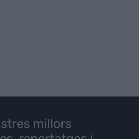
stres millors
ies, reportatges i