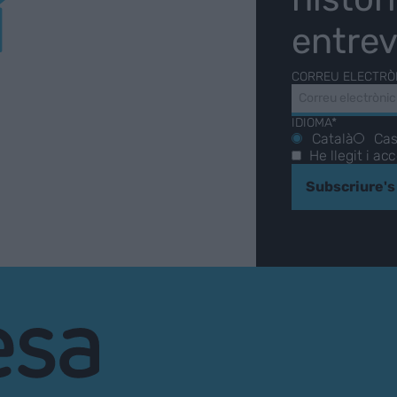
Í
entrev
CORREU ELECTRÒ
IDIOMA*
Català
Cas
He llegit i ac
Subscriure's