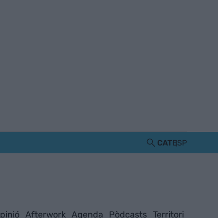
CAT
ESP
pinió
Afterwork
Agenda
Pòdcasts
Territori