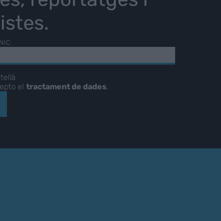
istes.
NIC
tellà
cepto el
tractament de dades
.