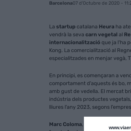
07 d'Octubre de 2020 - 11:
Barcelona
La
startup
catalana
Heura
ha ate
vendrà la seva
carn vegetal
al
Re
internacionalització
que ja l'ha p
Kong. La comercialització al Regne
especialitzades en menjar vegà, T
En principi, es començaran a vendre
comportament d'aquests és bo, m
amb gust de vedella. El mercat br
indústria dels productes vegetals, 
lliures l'any 2023, segons l'empr
Marc Coloma
, director executiu 
www.viaem