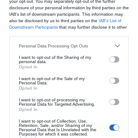
your opt-out. You may separately opt-out of the further
primers a potenciar la venda digital com a
disclosure of your personal information by third parties on the
principal canal. "Molta gent ens deia que els
IAB’s list of downstream participants. This information may
clients no comprarien per internet, perquè la
also be disclosed by us to third parties on the
IAB’s List of
Downstream Participants
that may further disclose it to other
cosmètica s'havia de provar, olorar...", apunta
third parties.
Antolín. Però no ha estat així i ara ja hi ha moltes
marques que han seguit els seus passos.
Personal Data Processing Opt Outs
I want to opt-out of the Sharing of my
personal data.
I van recollir els fruits amb un creixement
Opted In
exponencial cada any en la seva facturació:
I want to opt-out of the Sale of my
300.000 euros, 1,7 milions, 4 milions, 13 milions, 30
Personal Data.
milions i, pel 2021, més de 50. El 2016 vam sortir al
Opted In
febrer i vam finalitzar l'any amb 300.000 euros.
I want to opt-out of processing my
Personal Data for Targeted Advertising.
Opted In
Instagram i influencers
I want to opt-out of Collection, Use,
com a plataforma
Retention, Sale, and/or Sharing of my
Personal Data that Is Unrelated with the
Purposes for which it was collected.