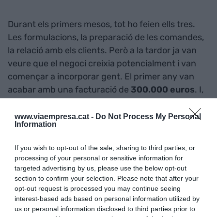
Durant els primers mesos, tot ho feien ells tres.
Les formulacions, la preparació de les comandes,
la relació amb els clients. Però a la tardor ja van
veure que el negoci creixia potencialment i van
començar a incorporar gent. El primer any van
acabar amb una facturació de
300.000 euros
. I,
des de llavors, no han parat de créixer i en cap
exercici han registrat pèrdues. De tres persones i
www.viaempresa.cat -
Do Not Process My Personal
Information
300.000 euros, a 55 milions i 250 treballadors.
If you wish to opt-out of the sale, sharing to third parties, or
Una aposta única
processing of your personal or sensitive information for
targeted advertising by us, please use the below opt-out
section to confirm your selection. Please note that after your
"Va ser una aposta per la
cosmètica natural i
opt-out request is processed you may continue seeing
sostenible
, conceptes que en aquell moment no
interest-based ads based on personal information utilized by
se'n parlava tant com ara". També van ser dels
us or personal information disclosed to third parties prior to