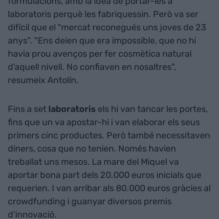
formulacions, amb la idea de portar-les a
laboratoris perquè les fabriquessin. Però va ser
difícil que el "mercat reconegués uns joves de 23
anys". "Ens deien que era impossible, que no hi
havia prou avenços per fer cosmètica natural
d'aquell nivell. No confiaven en nosaltres",
resumeix Antolín.
Fins a set
laboratoris
els hi van tancar les portes,
fins que un va apostar-hi i van elaborar els seus
primers cinc productes. Però també necessitaven
diners, cosa que no tenien. Només havien
treballat uns mesos. La mare del Miquel va
aportar bona part dels 20.000 euros inicials que
requerien. I van arribar als 80.000 euros gràcies al
crowdfunding i guanyar diversos premis
d'innovació.