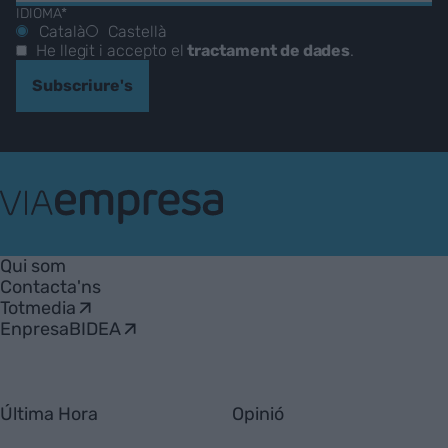
IDIOMA*
Català
Castellà
He llegit i accepto el
tractament de dades
.
Subscriure's
VIA
Empresa
Qui som
Contacta'ns
Totmedia
EnpresaBIDEA
Última Hora
Opinió