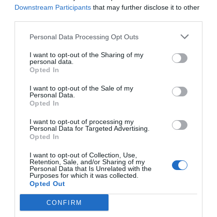
organitzacions que volen impulsar l’ús de la
Downstream Participants
that may further disclose it to other
llengua.
third parties.
Personal Data Processing Opt Outs
El 2022 va ser l’any del
CATacull,
el projecte dirigit
I want to opt-out of the Sharing of my
a nous parlants que, per mitjà d’un seguit de
personal data.
Opted In
càpsules audiovisuals
, feia del català una
llengua d’acollida a l’empresa. De fet, la idea
I want to opt-out of the Sale of my
Personal Data.
principal d’aquesta nova iniciativa era la
Opted In
d’incorporar la llengua catalana al pla d’acollida de
I want to opt-out of processing my
l’empresa. Així, vam elaborar onze vídeos sobre la
Personal Data for Targeted Advertising.
història, els parlants, el domini lingüístic, el codi de
Opted In
consum, les institucions que vetllen per la llengua,
I want to opt-out of Collection, Use,
Retention, Sale, and/or Sharing of my
els recursos sanitaris i laborals del país, entre
Personal Data that Is Unrelated with the
d’altres.
Purposes for which it was collected.
Opted Out
CONFIRM
El projecte, també de la mà de Política Lingüística,