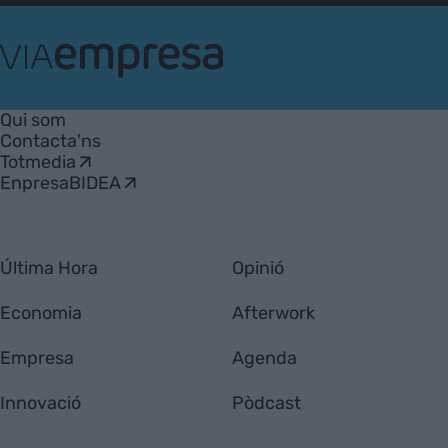
VIA
Empresa
Qui som
Contacta'ns
Totmedia
EnpresaBIDEA
Última Hora
Opinió
Economia
Afterwork
Empresa
Agenda
Innovació
Pòdcast