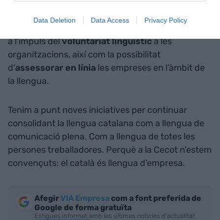
comptava a més amb una
Guia de recursos de
llengua per a les empreses
(diccionaris en línia,
Data Deletion
Data Access
Privacy Policy
reculls de lèxic, accions formatives) i una altra per
a l’impuls del
voluntariat lingüístic
a les
organitzacions, així com la possibilitat
d’
assessorar en línia
les empreses en l’àmbit de
la llengua.
Tenim a punt noves iniciatives per continuar
consolidant la llengua catalana com a llengua de
comunicació plena. Com a llengua de totes les
persones treballadores. Perquè a la Cecot n’estem
convençuts: el català és llengua d’empresa.
Afegir
VIA Empresa
com a font preferida de
Google de forma gratuïta
Estigues informat amb les últimes notícies d'actualitat