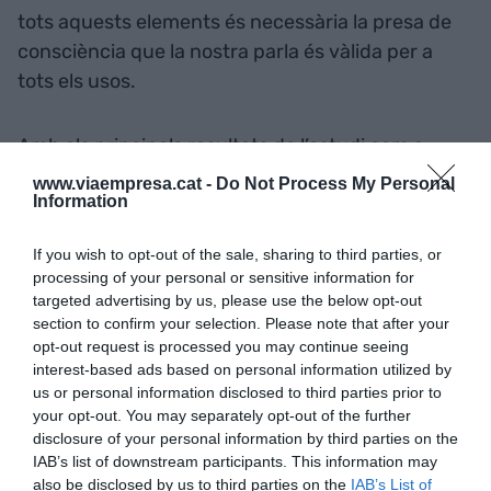
tots aquests elements és necessària la presa de
consciència que la nostra parla és vàlida per a
tots els usos.
Amb els principals resultats de l’estudi com a
referència, l’any 2021 vam desenvolupar una
Guia
www.viaempresa.cat -
Do Not Process My Personal
Information
de bones pràctiques de llengua catalana a
l’empresa
, que abastava els àmbits de l’informe
If you wish to opt-out of the sale, sharing to third parties, or
de l’any anterior. A banda de l’edició en paper de
processing of your personal or sensitive information for
la guia, vam elaborar una sèrie de
vídeos
(amb
targeted advertising by us, please use the below opt-out
accés via codi QR en la mateixa guia) de
section to confirm your selection. Please note that after your
opt-out request is processed you may continue seeing
cadascuna de les bones pràctiques de llengua,
interest-based ads based on personal information utilized by
amb l’objectiu que la seva difusió arribés al màxim
us or personal information disclosed to third parties prior to
nombre d’empreses del país. Va ser un projecte
your opt-out. You may separately opt-out of the further
d’èxit, també amb el suport de Política Lingüística,
disclosure of your personal information by third parties on the
IAB’s list of downstream participants. This information may
que continua com a referent per a totes aquelles
also be disclosed by us to third parties on the
IAB’s List of