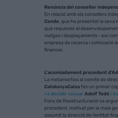
Renúncia del conseller indepen
En relació amb els consellers ind
Conde
, que ha presentat la seva
que requereix el desenvolupament
viatges i desplaçaments– així com
empresa de recerca i col·locació de
financer.
L'acomiadament procedent d'Ad
La metamorfosi al comitè de direc
CatalunyaCaixa
fes un primer cop
va decidir cessar
Adolf Todó
i h
Fons de Reestructuració va argu
procedent, motivat per la mala ges
assumit la direcció de l'entitat fin