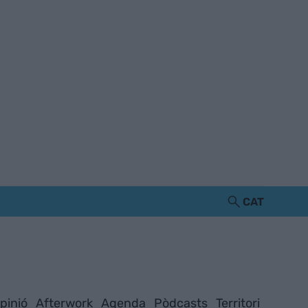
CAT
pinió
Afterwork
Agenda
Pòdcasts
Territori