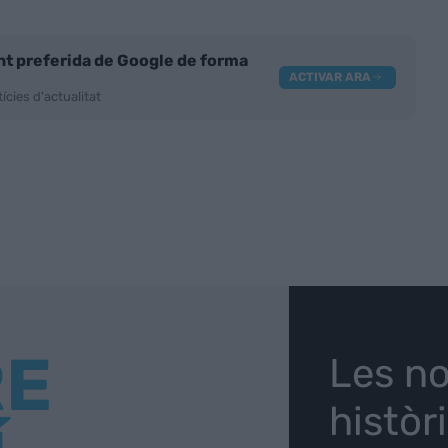
nt preferida de Google de forma
ACTIVAR ARA
ícies d'actualitat
RE
Les no
històr