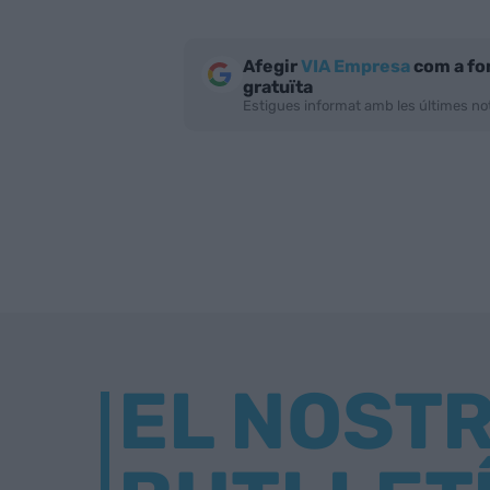
Afegir
VIA Empresa
com a fo
gratuïta
Estigues informat amb les últimes not
EL NOST