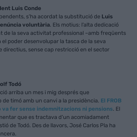
dent Luis Conde
ependents, s'ha acordat la substitució de
Luis
renúncia voluntària
. Els motius: l'alta dedicació
 de la seva activitat professional –amb freqüents
 el poder desenvolupar la tasca de la seva
 directius, sense cap restricció en el sector
olf Todó
ció arriba un mes i mig després que
 de timó amb un canvi a la presidència.
El FROB
o va fer sense indemnitzacions ni pensions
. El
mentar que es tractava d'un acomiadament
tió de Todó. Des de llavors, José Carlos Pla ha
ancera.