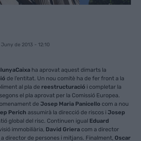
 Juny de 2013 - 12:10
lunyaCaixa
ha aprovat aquest dimarts la
ió
de l'entitat. Un nou comitè ha de fer front a la
iment al pla de
reestructuració
i completar la
 segons el pla aprovat per la Comissió Europea.
l nomenament de
Josep Maria Panicello
com a nou
ep Perich
assumirà la direcció de riscos i
Josep
stió global del risc. Continuen igual
Eduard
visió immobiliària,
David Griera
com a director
a director de persones i mitjans. Finalment,
Oscar