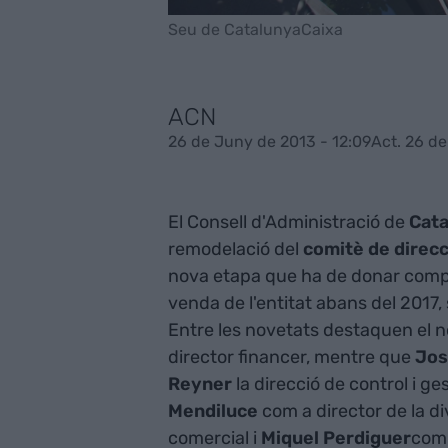
Seu de CatalunyaCaixa
ACN
26 de Juny de 2013 - 12:09
Act. 26 de
El Consell d'Administració de
Cata
remodelació del
comitè de direcc
nova etapa que ha de donar compl
venda de l'entitat abans del 2017,
Entre les novetats destaquen e
director financer, mentre que
Jos
Reyner
la direcció de control i ge
Mendiluce
com a director de la di
comercial i
Miquel Perdiguer
com 