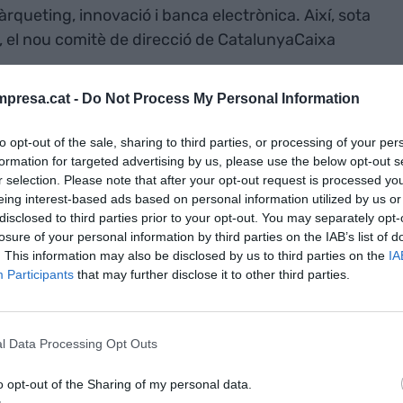
rqueting, innovació i banca electrònica. Així, sota
, el nou comitè de direcció de CatalunyaCaixa
presa.cat -
Do Not Process My Personal Information
financer
 Panicello, que ja formava part del comitè de
to opt-out of the sale, sharing to third parties, or processing of your per
tració i Direcció d'Empreses per la Universitat
formation for targeted advertising by us, please use the below opt-out s
r selection. Please note that after your opt-out request is processed y
 Actuarials i Financeres per la Universitat de
eing interest-based ads based on personal information utilized by us or
x la
direcció financera
de l'entitat. Aquesta
disclosed to third parties prior to your opt-out. You may separately opt-
trol de gestió del banc, l'àrea de tresoreria així
losure of your personal information by third parties on the IAB’s list of
. This information may also be disclosed by us to third parties on the
IA
ses participades i la productivitat global.
Participants
that may further disclose it to other third parties.
s
l Data Processing Opt Outs
è de direcció com a
director de risco
s amb les
s. Perich, llicenciat en Ciències Empresarials per
o opt-out of the Sharing of my personal data.