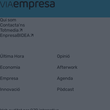
VIA
Empresa
Qui som
Contacta'ns
Totmedia
EnpresaBIDEA
Última Hora
Opinió
Economia
Afterwork
Empresa
Agenda
Innovació
Pòdcast