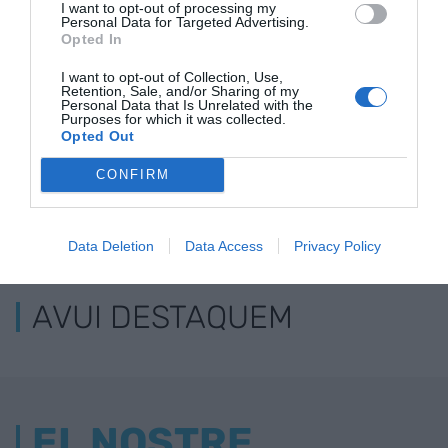
I want to opt-out of processing my
Personal Data for Targeted Advertising.
Opted In
I want to opt-out of Collection, Use,
Retention, Sale, and/or Sharing of my
Personal Data that Is Unrelated with the
Purposes for which it was collected.
Opted Out
CONFIRM
ELS MÉS LLEGITS
Data Deletion
Data Access
Privacy Policy
AVUI DESTAQUEM
EL NOSTRE