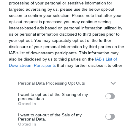
processing of your personal or sensitive information for
l'operador mòbil
targeted advertising by us, please use the below opt-out
section to confirm your selection. Please note that after your
opt-out request is processed you may continue seeing
Álvarez ha valorat l'acord com la constatació que
interest-based ads based on personal information utilized by
Cellnex és "un soci industrial a llarg termini" per
us or personal information disclosed to third parties prior to
als seus clients, i confia que s'ampliï la
your opt-out. You may separately opt-out of the further
disclosure of your personal information by third parties on the
col·laboració amb acords addicionals en el futur.
IAB’s list of downstream participants. This information may
also be disclosed by us to third parties on the
IAB’s List of
Downstream Participants
that may further disclose it to other
Per la seva banda, Spenger ha expressat la seva
third parties.
satisfacció per l'aliança amb Cellnex "ja que
contribueix de manera molt rellevant a assolir les
Personal Data Processing Opt Outs
sinergies comunicades" després de la seva fusió.
I want to opt-out of the Sharing of my
personal data.
Opted In
Afegir
VIA Empresa
com a font preferida de
I want to opt-out of the Sale of my
Google de forma gratuïta
Personal Data.
Estigues informat amb les últimes notícies d'actualitat
Opted In
ACTIVAR ARA