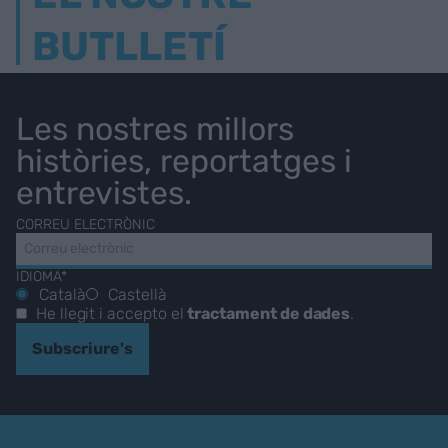
BUTLLETÍ
Les nostres millors
històries, reportatges i
entrevistes.
CORREU ELECTRÒNIC
IDIOMA*
Català
Castellà
He llegit i accepto el
tractament de dades
.
Subscriure's