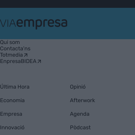
VIA
Empresa
Qui som
Contacta'ns
Totmedia
EnpresaBIDEA
Última Hora
Opinió
Economia
Afterwork
Empresa
Agenda
Innovació
Pòdcast