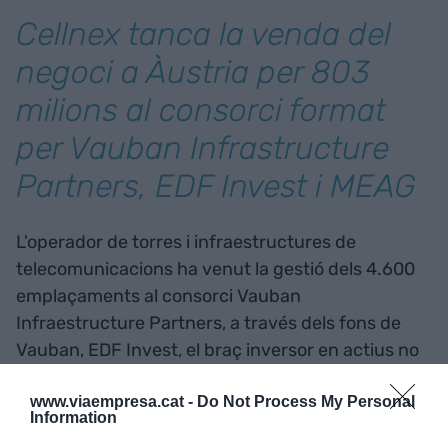
Cellnex tanca la venda del
negoci a Àustria per 803
milions al consorci format
per Vauban Infrastructure
Partners, EDF Invest i MEAG
L'operador de torres i infraestructures de
telecomunicacions ha venut la gestió dels 4.600
emplaçaments al consorci Vauban
Infraestructure Partners, a través dels fons de
Vauban, EDF Invest, el braç inversor en actius no
cotitzats del grup EDF i MEAG.
www.viaempresa.cat -
Do Not Process My Personal
Information