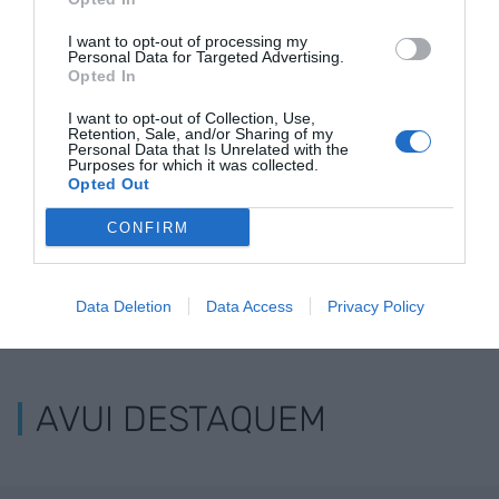
Cellnex reparteix
Cellnex augmenta un 7% els
I want to opt-out of processing my
32,46 milions en
ingressos, fins als 2.903 milions
Personal Data for Targeted Advertising.
Opted In
dividends
I want to opt-out of Collection, Use,
Retention, Sale, and/or Sharing of my
Personal Data that Is Unrelated with the
Purposes for which it was collected.
Opted Out
CONFIRM
Data Deletion
Data Access
Privacy Policy
ELS MÉS LLEGITS
AVUI DESTAQUEM