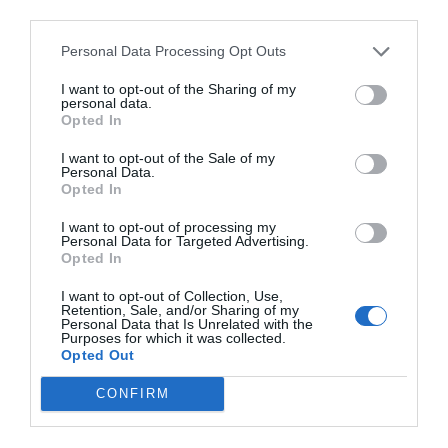
Durant la reunió anual celebrada aquest migdia,
third parties.
Celsa ha aprofitat per lliurar diversos
Personal Data Processing Opt Outs
reconeixements als seus empleats per la seva
labor de prevenció dels accidents laborals, i s'han
I want to opt-out of the Sharing of my
personal data.
lliurat els premis
Francisco Rubiralta
, que s'han
Opted In
concedit també a un grup d'empleats del grup en
I want to opt-out of the Sale of my
diverses categories.
Personal Data.
Opted In
Durant l'acte, al qual ha acudit el conseller
I want to opt-out of processing my
Personal Data for Targeted Advertising.
d'Empresa i Ocupació, Felip Puig, la vídua del
Opted In
fundador de Celsa, Francisco Rubiralta,
Isabel
I want to opt-out of Collection, Use,
Rubió
, ha destacat la capacitat que va tenir el seu
Retention, Sale, and/or Sharing of my
Personal Data that Is Unrelated with the
marit d0envoltar-se d'un gran equip per fer de
Purposes for which it was collected.
Opted Out
Celsa una gran empresa.
CONFIRM
De la seva banda, el president de la companyia,
Francesc Rubiralta, fill del fundador, ha assegurat