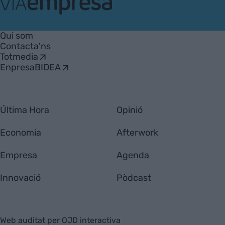
VIA
Empresa
Qui som
Contacta'ns
Totmedia
EnpresaBIDEA
Última Hora
Opinió
Economia
Afterwork
Empresa
Agenda
Innovació
Pòdcast
Web auditat per OJD interactiva