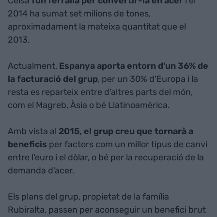
Celsa
fon ferralla per convertir-la en acer
i el
2014 ha sumat set milions de tones,
aproximadament la mateixa quantitat que el
2013.
Actualment,
Espanya aporta entorn d'un 36% de
la facturació del grup
, per un 30% d'Europa i la
resta es reparteix entre d'altres parts del món,
com el Magreb, Àsia o bé Llatinoamèrica.
Amb vista al
2015, el grup creu que tornarà a
beneficis
per factors com un millor tipus de canvi
entre l'euro i el dòlar, o bé per la recuperació de la
demanda d'acer.
Els plans del grup, propietat de la família
Rubiralta, passen per aconseguir un benefici brut