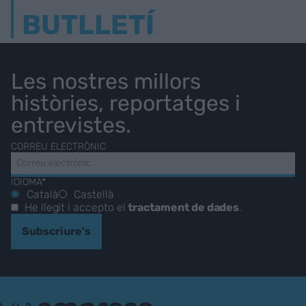
BUTLLETÍ
Les nostres millors
històries, reportatges i
entrevistes.
CORREU ELECTRÒNIC
IDIOMA*
Català
Castellà
He llegit i accepto el
tractament de dades
.
Subscriure's