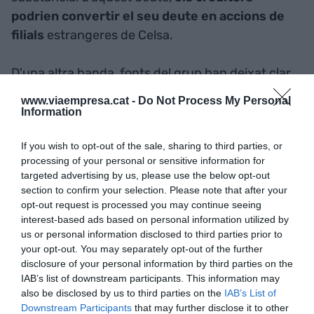
podrien convertir el seu deute en accions de
filials
estrangeres de Celsa.
D'una altra banda, fonts del grup han deixat clar
que la tresoreria actual permet fer front sense
www.viaempresa.cat -
Do Not Process My Personal
problemes als venciments de compliment obligat,
Information
un de 20 milions d'euros al juny i uns altres 25
If you wish to opt-out of the sale, sharing to third parties, or
milions al desembre, i han negat que Celsa hagi
processing of your personal or sensitive information for
incomplert algun venciment obligatori.
targeted advertising by us, please use the below opt-out
section to confirm your selection. Please note that after your
Han comentat que Celsa està en contacte amb
opt-out request is processed you may continue seeing
interest-based ads based on personal information utilized by
els bancs per parlar d'una
amortització
us or personal information disclosed to third parties prior to
voluntària
que podria cobrir, bé venent uns
your opt-out. You may separately opt-out of the further
terrenys, o recorrent a la seva filial escandinava
disclosure of your personal information by third parties on the
IAB’s list of downstream participants. This information may
Celsa Nordic.
also be disclosed by us to third parties on the
IAB’s List of
Downstream Participants
that may further disclose it to other