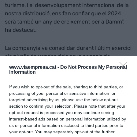
turisme, i el desenvolupament internacional de la
nostra distribució, ens fan confiar que el 2024
serà també un any de creixement per a Damm”,
ha destacat.
La companyia va consolidar durant l'últim exercici
els nivells de vendes dels seus negocis de
begudes -cervesa, aigua, refrescos i lactis- i va
www.viaempresa.cat -
Do Not Process My Personal
Information
tancar l'any amb un volum comercialitzat de 20,8
milions d'hectolitres. Aquest avanç positiu de les
If you wish to opt-out of the sale, sharing to third parties, or
seves operacions ha permès a la companyia
processing of your personal or sensitive information for
incrementar la seva plantilla fins a les 5.765
targeted advertising by us, please use the below opt-out
persones.
section to confirm your selection. Please note that after your
opt-out request is processed you may continue seeing
interest-based ads based on personal information utilized by
D’altra banda, durant l'acte s'ha aprovat la nova
us or personal information disclosed to third parties prior to
composició del consell d'administració que, amb la
your opt-out. You may separately opt-out of the further