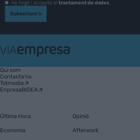
He llegit i accepto el
tractament de dades
.
Subscriure's
VIA
Empresa
Qui som
Contacta'ns
Totmedia
EnpresaBIDEA
Última Hora
Opinió
Economia
Afterwork