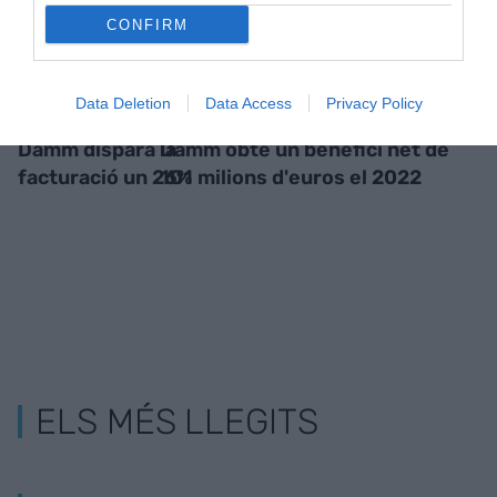
CONFIRM
Data Deletion
Data Access
Privacy Policy
Damm dispara la
Damm obté un benefici net de
facturació un 26%
101 milions d'euros el 2022
ELS MÉS LLEGITS