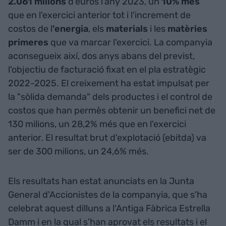
2.061 milions
d'euros l’any 2023, un
10% més
que en l'exercici anterior tot i l'increment de
costos de l
'energia
, els
materials
i les
matèries
primeres
que va marcar l'exercici. La companyia
aconsegueix així, dos anys abans del previst,
l'objectiu de facturació fixat en el pla estratègic
2022-2025. El creixement ha estat impulsat per
la "sòlida demanda" dels productes i el control de
costos que han permès obtenir un benefici net de
130 milions, un 28,2% més que en l'exercici
anterior. El resultat brut d'explotació (ebitda) va
ser de 300 milions, un 24,6% més.
Els resultats han estat anunciats en la Junta
General d'Accionistes de la companyia, que s'ha
celebrat aquest dilluns a l'Antiga Fàbrica Estrella
Damm i en la qual s'han aprovat els resultats i el