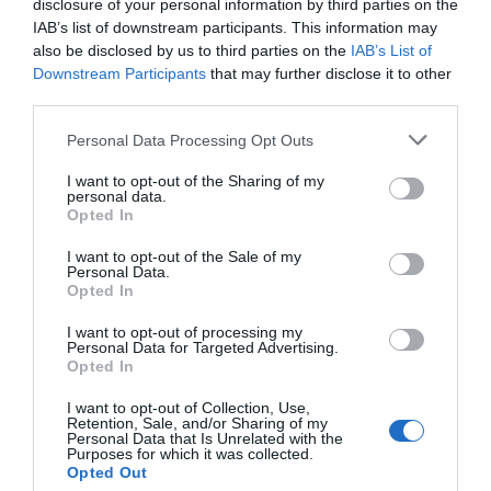
disclosure of your personal information by third parties on the
sortida de
Raimundo Baroja
i
Ramón Armadás
,
IAB’s list of downstream participants. This information may
ha passat de 7 a 5 membres.
also be disclosed by us to third parties on the
IAB’s List of
Downstream Participants
that may further disclose it to other
third parties.
Afegir
VIA Empresa
com a font preferida de
Google de forma gratuïta
Personal Data Processing Opt Outs
Estigues informat amb les últimes notícies d'actualitat
I want to opt-out of the Sharing of my
ACTIVAR ARA
personal data.
Opted In
I want to opt-out of the Sale of my
Personal Data.
Opted In
I want to opt-out of processing my
Personal Data for Targeted Advertising.
Opted In
I want to opt-out of Collection, Use,
RELACIONADES
Retention, Sale, and/or Sharing of my
Personal Data that Is Unrelated with the
Purposes for which it was collected.
Opted Out