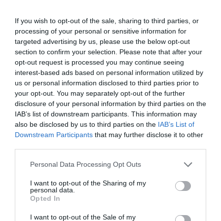
If you wish to opt-out of the sale, sharing to third parties, or
processing of your personal or sensitive information for
targeted advertising by us, please use the below opt-out
El projecte pilot utilitza quatre tecnologies,
section to confirm your selection. Please note that after your
opt-out request is processed you may continue seeing
començant per una xarxa privada dedicada a
interest-based ads based on personal information utilized by
gestió d'emergències i seguretat, basada en
us or personal information disclosed to third parties prior to
tecnologia 5G i que utilitza la freqüència
your opt-out. You may separately opt-out of the further
llicenciada de 2,6GHz titularitat del
disclosure of your personal information by third parties on the
IAB’s list of downstream participants. This information may
Grupo MásMóvil. També utilitza drons helicòpter
also be disclosed by us to third parties on the
IAB’s List of
amb una autonomia superior a les tres hores i
Downstream Participants
that may further disclose it to other
equipats amb càmeres d'alta resolució, el
third parties.
tractament de la informació en l'extrem de la
Personal Data Processing Opt Outs
xarxa (
edgecomputing
) i tecnologia de banda
ultra estreta (
SigFox
) per enviar informació de la
I want to opt-out of the Sharing of my
personal data.
posició i moviment.
Opted In
I want to opt-out of the Sale of my