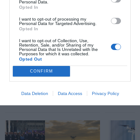
Personal Data.
Afegir
VIA Empresa
com a font preferida de
Opted In
Google de forma gratuïta
Estigues informat amb les últimes notícies d'actualitat
I want to opt-out of processing my
Personal Data for Targeted Advertising.
ACTIVAR ARA
Opted In
I want to opt-out of Collection, Use,
Retention, Sale, and/or Sharing of my
Personal Data that Is Unrelated with the
Purposes for which it was collected.
Opted Out
CONFIRM
RELACIONADES
Data Deletion
Data Access
Privacy Policy