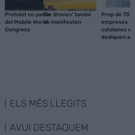
Prohibit no parlar
Els 'drones' també
Prop de 70
del Mobile World
es manifesten
empreses
Congress
catalanes es
dediquen als
ELS MÉS LLEGITS
AVUI DESTAQUEM