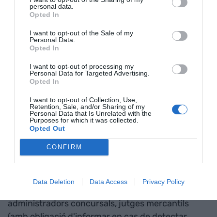
paraigua legal per no declarar formalment la seva
personal data.
insolvència, cosa que alhora es traduirà en la
Opted In
possibilitat de detectar situacions fraudulentes.
I want to opt-out of the Sale of my
Personal Data.
Opted In
I si la massa creditora és de persones privades, és
I want to opt-out of processing my
possible que quedin en l'oblit determinades
Personal Data for Targeted Advertising.
Opted In
infraccions. El problema apareixerà quan
l'administració, l'Agència Tributària, la Seguretat
I want to opt-out of Collection, Use,
Retention, Sale, and/or Sharing of my
Social, etc. detecti la utilització fraudulenta dels
Personal Data that Is Unrelated with the
Purposes for which it was collected.
crèdits ICO o d'Ertos i Eros.
Opted Out
CONFIRM
I això passarà amb l'entrada en vigor de la
reforma de la Llei Concursal perquè al final
quedaran a la palestra i s'analitzaran les causes
Data Deletion
Data Access
Privacy Policy
de la insolvència de la mercantil, tutelades per
administradors concursals, jutges mercantils
(amb obligació d'informar en cas de detectar