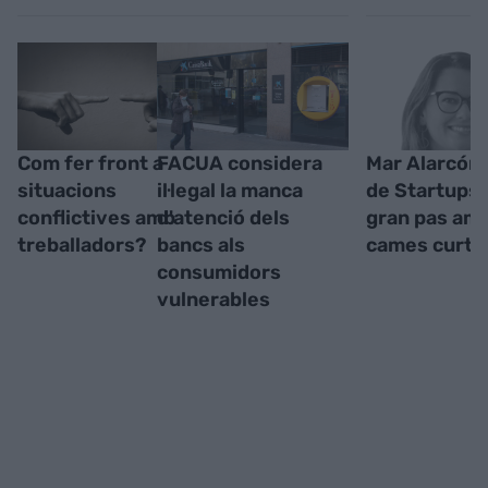
Com fer front a
FACUA considera
Mar Alarcón -
situacions
il·legal la manca
de Startups:
conflictives amb
d'atenció dels
gran pas amb
treballadors?
bancs als
cames curte
consumidors
vulnerables