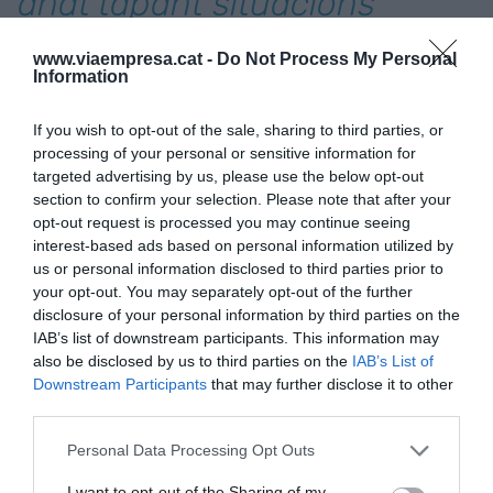
anat tapant situacions
d'insolvència
www.viaempresa.cat -
Do Not Process My Personal
Information
Per què? Perquè un dels requisits per a l'acció del
If you wish to opt-out of the sale, sharing to third parties, or
procés penal és, precisament, que "només serà
processing of your personal or sensitive information for
perseguible quan el deutor hagi deixat de complir
targeted advertising by us, please use the below opt-out
regularment les seves obligacions exigibles o hagi
section to confirm your selection. Please note that after your
opt-out request is processed you may continue seeing
estat declarat en concurs
"
.
interest-based ads based on personal information utilized by
us or personal information disclosed to third parties prior to
Les múltiples moratòries quant a l'entrada en
your opt-out. You may separately opt-out of the further
disclosure of your personal information by third parties on the
vigor de la nova llei concursal han anat tapant
IAB’s list of downstream participants. This information may
situacions d'insolvència, material que gràcies a
also be disclosed by us to third parties on the
IAB’s List of
aquest miratge legal s'han anat ocultant. Amb la
Downstream Participants
that may further disclose it to other
seva entrada en vigor, moltes d'aquelles
third parties.
mercantils que estan fent malabars comptables i
Personal Data Processing Opt Outs
jurídics per subsistir, deixaran de tenir el
I want to opt-out of the Sharing of my