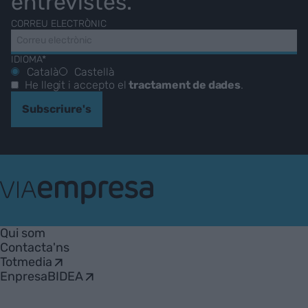
entrevistes.
CORREU ELECTRÒNIC
IDIOMA*
Català
Castellà
He llegit i accepto el
tractament de dades
.
Subscriure's
VIA
Empresa
Qui som
Contacta'ns
Totmedia
EnpresaBIDEA