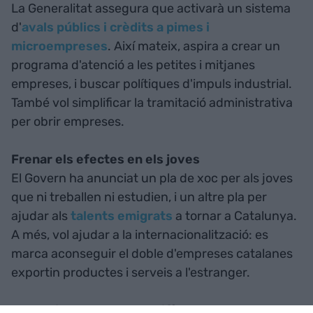
La Generalitat assegura que activarà un sistema
d'
avals públics i crèdits a pimes i
microempreses
. Així mateix, aspira a crear un
programa d'atenció a les petites i mitjanes
empreses, i buscar polítiques d'impuls industrial.
També vol simplificar la tramitació administrativa
per obrir empreses.
Frenar els efectes en els joves
El Govern ha anunciat un pla de xoc per als joves
que ni treballen ni estudien, i un altre pla per
ajudar als
talents emigrats
a tornar a Catalunya.
A més, vol ajudar a la internacionalització: es
marca aconseguir el doble d'empreses catalanes
exportin productes i serveis a l'estranger.
Potenciar sectors especifícs