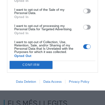
Opted In
crisi
fins que hi hagi una baixada significativa de
l'índex d'atur, i "això evidentment no està molt a
I want to opt-out of the Sale of my
Personal Data.
prop".
Opted In
I want to opt-out of processing my
Personal Data for Targeted Advertising.
Afegir
VIA Empresa
com a font preferida de
Opted In
Google de forma gratuïta
Estigues informat amb les últimes notícies d'actualitat
I want to opt-out of Collection, Use,
ACTIVAR ARA
Retention, Sale, and/or Sharing of my
Personal Data that Is Unrelated with the
Purposes for which it was collected.
Opted Out
CONFIRM
Data Deletion
Data Access
Privacy Policy
ELS MÉS LLEGITS