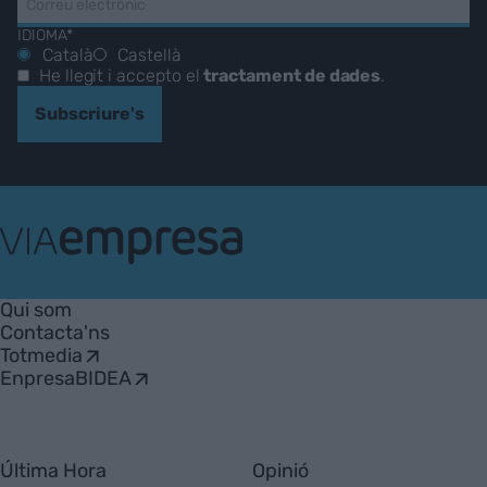
IDIOMA*
Català
Castellà
He llegit i accepto el
tractament de dades
.
Subscriure's
VIA
Empresa
Qui som
Contacta'ns
Totmedia
EnpresaBIDEA
Última Hora
Opinió