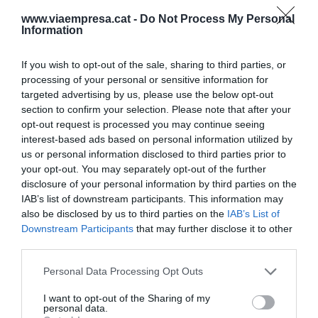
El full de ruta del Govern també contempla
www.viaempresa.cat -
Do Not Process My Personal
Information
concentrar les cooperatives agràries, impulsar el
cotxe elèctric
, millorar la digitalització i crear
If you wish to opt-out of the sale, sharing to third parties, or
clústers de l'audiovisual, l'arquitectura i el
processing of your personal or sensitive information for
vídeojoc.
targeted advertising by us, please use the below opt-out
section to confirm your selection. Please note that after your
opt-out request is processed you may continue seeing
Augmentar la formació intermitja
interest-based ads based on personal information utilized by
El pla es marca "avançar en la integració efectiva
us or personal information disclosed to third parties prior to
de la formació professional i generalitzar la
your opt-out. You may separately opt-out of the further
disclosure of your personal information by third parties on the
formació dual".
IAB’s list of downstream participants. This information may
also be disclosed by us to third parties on the
IAB’s List of
En la seva compareixença pública, Mas ha
Downstream Participants
that may further disclose it to other
third parties.
contemplat un cert canvi de tendència, encara
que ara mateix no estigui "a la cantonada", però el
Personal Data Processing Opt Outs
país hi ha d'estar "ben preparat". Ara bé, ha
I want to opt-out of the Sharing of my
reconegut que no es podrà parlar de
sortida de la
personal data.