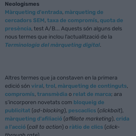
Neologismes
Màrqueting d'entrada
,
màrqueting de
cercadors SEM
,
taxa de compromís
,
quota de
presència
, test A/B... Aquests són alguns dels
nous termes que inclou l'actualització de la
Terminologia del màrqueting digital
.
Altres termes que ja constaven en la primera
edició són
viral
,
trol
,
màrqueting de continguts
,
compromís
,
transmèdia
o
relat de marca
; ara
s'incorporen novetats com
bloqueig de
publicitat
(
ad-blocking
),
pescaclics
(
clickbait
),
màrqueting d'afiliació
(
affiliate marketing
),
crida
a l'acció
(
call to action
) o
ràtio de clics
(
click-
through rate
).