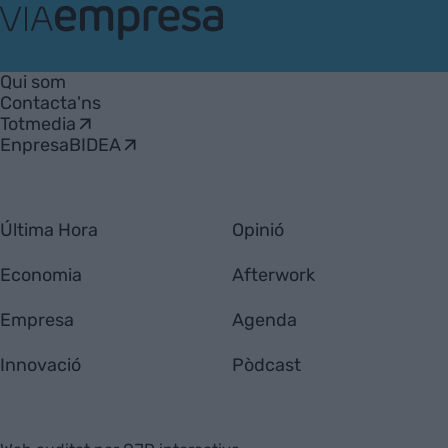
VIA
Empresa
Qui som
Contacta'ns
Totmedia
EnpresaBIDEA
Última Hora
Opinió
Economia
Afterwork
Empresa
Agenda
Innovació
Pòdcast