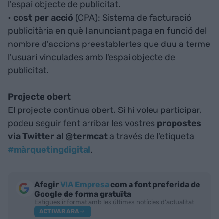
l'espai objecte de publicitat.
•
cost per acció
(CPA): Sistema de facturació
publicitària en què l'anunciant paga en funció del
nombre d'accions preestablertes que duu a terme
l'usuari vinculades amb l'espai objecte de
publicitat.
Projecte obert
El projecte continua obert. Si hi voleu participar,
podeu seguir fent arribar les vostres
propostes
via Twitter al @termcat
a través de l'etiqueta
#màrquetingdigital
.
Afegir
VIA Empresa
com a font preferida de
Google de forma gratuïta
Estigues informat amb les últimes notícies d'actualitat
ACTIVAR ARA