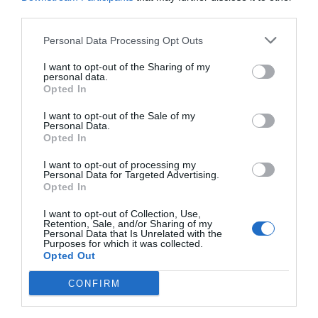
conseqüència de l'experiència positiva que els
third parties.
genera interaccionar-hi i, en general, de l'afinitat
que hi senten, que és promoguda per la mateixa
Personal Data Processing Opt Outs
marca mitjançant accions en les plataformes
I want to opt-out of the Sharing of my
digitals'.)
personal data.
Opted In
De les propostes enviades pels usuaris,
un 70% es
I want to opt-out of the Sale of my
Personal Data.
van mostrar partidaris d'aprovar una
Opted In
alternativa catalana
(compromís va ser l'opció
I want to opt-out of processing my
prioritària i implicació va ser la segona aposta dels
Personal Data for Targeted Advertising.
Opted In
usuaris) contra un 30% que es van mostrar
partidaris de mantenir la forma manllevada
I want to opt-out of Collection, Use,
Retention, Sale, and/or Sharing of my
engagement
.
Personal Data that Is Unrelated with the
Purposes for which it was collected.
Opted Out
Les sigles: un microllenguatge
CONFIRM
Hi ha entorns en què la generació de noves sigles
és més freqüent que en d'altres. El màrqueting