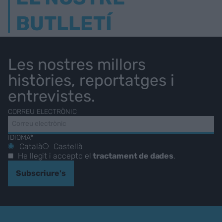
BUTLLETÍ
Les nostres millors
històries, reportatges i
entrevistes.
CORREU ELECTRÒNIC
IDIOMA*
Català
Castellà
He llegit i accepto el
tractament de dades
.
Subscriure's