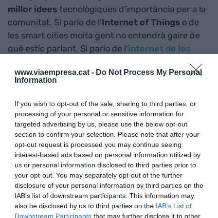
millor idees
tecnològiques d'importància per a la
comunitat. Si parlo de l'
Internet of Things
o de
les smart cities molta gent no entendrà gaire de
què estic parlant. Si parlo de l'
internet de les
coses
que es poden connectar o de la tecnologia
www.viaempresa.cat -
Do Not Process My Personal
que fa possible les
ciutats espavilades
o
Information
intel·ligents
, la predisposició de la gent a conèixer
aquests conceptes s'incrementarà."
If you wish to opt-out of the sale, sharing to third parties, or
processing of your personal or sensitive information for
targeted advertising by us, please use the below opt-out
Per què 'compromís' per '
engagement
'?
section to confirm your selection. Please note that after your
En casos concrets, quan la comissió d'experts no
opt-out request is processed you may continue seeing
va arribar a un consens a l'hora de cercar una
interest-based ads based on personal information utilized by
us or personal information disclosed to third parties prior to
alternativa catalana, es va
demanar opinió a la
your opt-out. You may separately opt-out of the further
comunitat
. És el cas de
engagement
('vincle de
disclosure of your personal information by third parties on the
fidelitat que un usuari o comunitat estableixen
IAB’s list of downstream participants. This information may
amb una marca determinada com a
also be disclosed by us to third parties on the
IAB’s List of
Downstream Participants
that may further disclose it to other