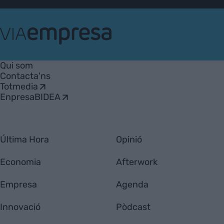
VIA
Empresa
Qui som
Contacta'ns
Totmedia
EnpresaBIDEA
Última Hora
Opinió
Economia
Afterwork
Empresa
Agenda
Innovació
Pòdcast