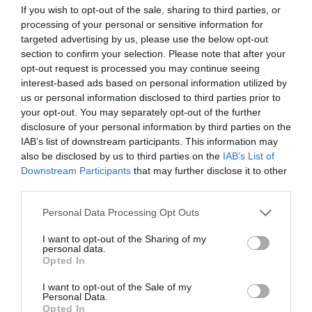
vehicles de flota. Una correcta gestió de flota és
If you wish to opt-out of the sale, sharing to third parties, or
processing of your personal or sensitive information for
un dels elements claus per reduir els nivells
targeted advertising by us, please use the below opt-out
d'emissions dels seus vehicles.
section to confirm your selection. Please note that after your
opt-out request is processed you may continue seeing
Torrot, vehicles elèctrics eficients i
interest-based ads based on personal information utilized by
us or personal information disclosed to third parties prior to
interconnectats amb l'entorn
your opt-out. You may separately opt-out of the further
La signatura d'aquest acord significa un pas
disclosure of your personal information by third parties on the
endavant per a
Torrot en la seva aposta per la
IAB’s list of downstream participants. This information may
also be disclosed by us to third parties on the
IAB’s List of
millora de la mobilitat urbana a través de la
Downstream Participants
that may further disclose it to other
promoció
i l'ús de vehicles elèctrics intel·ligents i
third parties.
eficients per aconseguir ciutats més sostenibles i
Personal Data Processing Opt Outs
menys contaminació atmosfèrica.
I want to opt-out of the Sharing of my
personal data.
Torrot és un dels fabricants de vehicles elèctrics
Opted In
d'última generació més destacat de l'Estat. Per
I want to opt-out of the Sale of my
exemple, és el creador de
Torrot Muvi, l'escúter
Personal Data.
urbà elèctric més avançat del moment dins del
Opted In