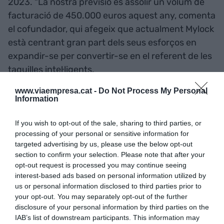
2023. "La nostra previsió és assolir un volum de
facturació de 450.000 euros aquest any, comenta
el cofundador, qui afegeix que actualment Mylock
està centrant gran part dels seus esforços en
expandir-se per convertir-se en el referent de les
taquilles intel·ligents.
www.viaempresa.cat -
Do Not Process My Personal
Information
If you wish to opt-out of the sale, sharing to third parties, or
processing of your personal or sensitive information for
targeted advertising by us, please use the below opt-out
section to confirm your selection. Please note that after your
opt-out request is processed you may continue seeing
interest-based ads based on personal information utilized by
us or personal information disclosed to third parties prior to
your opt-out. You may separately opt-out of the further
disclosure of your personal information by third parties on the
IAB’s list of downstream participants. This information may