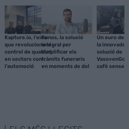
Kapture.io, l’eina
​​Funos, la solució
Un euro de d
que revoluciona el
integral per
la innovador
control de qualitat
simplificar els
solució de
en sectors com
tràmits funeraris
VasovenGo p
l’automoció
en moments de dol
cafè sense r