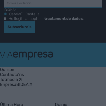
IDIOMA*
Català
Castellà
He llegit i accepto el
tractament de dades
.
Subscriure's
VIA
Empresa
Qui som
Contacta'ns
Totmedia
EnpresaBIDEA
Última Hora
Opinió