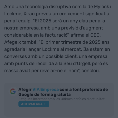
Amb una tecnologia disruptiva com la de Mylock i
Lockme, Xirau preveu un creixement significatiu
per a l’equip. "El 2025 serà un any clau per a la
nostra empresa, amb una previsió d’augment
considerable en la facturació", afirma el CEO.
Afegeix també: "El primer trimestre de 2025 ens
agradaria llançar Lockme al mercat. Ja estem en
converses amb un possible client, una empresa
amb punts de recollida a la Seu d’Urgell, però és
massa aviat per revelar-ne el nom", conclou.
Afegir
VIA Empresa
com a font preferida de
Google de forma gratuïta
Estigues informat amb les últimes notícies d'actualitat
ACTIVAR ARA