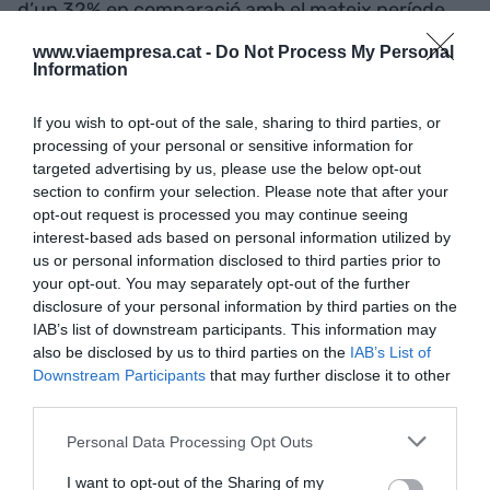
d’un 32% en comparació amb el mateix període
del 2022 i un 19% si es pren de referència el
www.viaempresa.cat -
Do Not Process My Personal
primer trimestre de l’any. Holaluz té una xarxa de
Information
325.000 contractes de llum i generació
If you wish to opt-out of the sale, sharing to third parties, or
distribuïda.
processing of your personal or sensitive information for
targeted advertising by us, please use the below opt-out
section to confirm your selection. Please note that after your
Afegir
VIA Empresa
com a font preferida de
opt-out request is processed you may continue seeing
Google de forma gratuïta
interest-based ads based on personal information utilized by
Estigues informat amb les últimes notícies d'actualitat
us or personal information disclosed to third parties prior to
ACTIVAR ARA
your opt-out. You may separately opt-out of the further
disclosure of your personal information by third parties on the
IAB’s list of downstream participants. This information may
also be disclosed by us to third parties on the
IAB’s List of
Downstream Participants
that may further disclose it to other
third parties.
Personal Data Processing Opt Outs
I want to opt-out of the Sharing of my