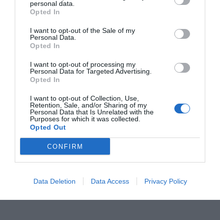
RELACIONADES
personal data.
Opted In
I want to opt-out of the Sale of my
Personal Data.
Opted In
I want to opt-out of processing my
Personal Data for Targeted Advertising.
Opted In
I want to opt-out of Collection, Use,
Els ingressos
Holaluz assoleix
Holaluz inc
Retention, Sale, and/or Sharing of my
Personal Data that Is Unrelated with the
d'Holaluz cauen un
una facturació de
un 53% el ne
Purposes for which it was collected.
Opted Out
32%
920 MEUR
plaques sola
CONFIRM
Data Deletion
Data Access
Privacy Policy