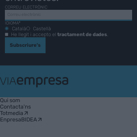
CORREU ELECTRÒNIC
IDIOMA*
Català
Castellà
He llegit i accepto el
tractament de dades
.
Subscriure's
VIA
Empresa
Qui som
Contacta'ns
Totmedia
EnpresaBIDEA