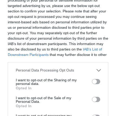
processing of your personal or sensitive information for
targeted advertising by us, please use the below opt-out
section to confirm your selection. Please note that after your
opt-out request is processed you may continue seeing
interest-based ads based on personal information utilized by
us or personal information disclosed to third parties prior to
your opt-out. You may separately opt-out of the further
disclosure of your personal information by third parties on the
RELACIONADES
IAB’s list of downstream participants. This information may
also be disclosed by us to third parties on the
IAB’s List of
Downstream Participants
that may further disclose it to other
third parties.
Personal Data Processing Opt Outs
I want to opt-out of the Sharing of my
personal data.
Opted In
Vendre pisos a cop
Housfy tanca la
Bwom i Hous
I want to opt-out of the Sale of my
Personal Data.
de clic
tercera ronda de
entre les 11
Opted In
finançament amb 2
catalanes fin
milions d'euros
del South S
I want to opt-out of processing my