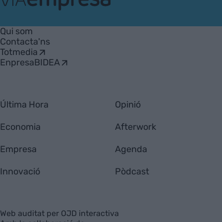
VIA
Empresa
Qui som
Contacta'ns
Totmedia
EnpresaBIDEA
Última Hora
Opinió
Economia
Afterwork
Empresa
Agenda
Innovació
Pòdcast
Web auditat per OJD interactiva