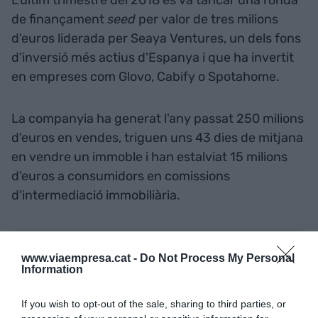
L'últim trimestre del 2018 es va tancar una ronda
de finançament
seed
per valor de tres milions
d'euros liderada per Seaya Ventures, un dels fons
d'inversió més actius d'Espanya i que ha invertit
en empreses com Glovo, Cabify o Spotahome.
La companyia ha generat l'any passat 250 milions
d'euros en vendes, triguen uns 43 dies de mitjana
en vendre un immoble i han estalviat 15 milions
d'euros a consumidors en comissions
d'intermediació immobiliària.
Afegir
VIA Empresa
com a font preferida de
www.viaempresa.cat -
Do Not Process My Personal
Google de forma gratuïta
Information
Estigues informat amb les últimes notícies d'actualitat
ACTIVAR ARA
If you wish to opt-out of the sale, sharing to third parties, or