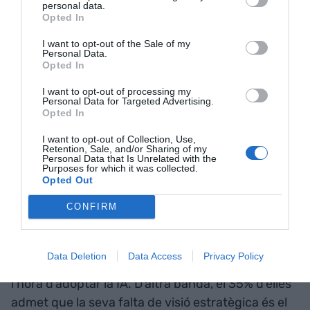
personal data.
la gestió integral del coneixement propi de
Opted In
l'organització, la gestió de l'ètica i la
I want to opt-out of the Sale of my
ciberseguretat, tenir el núvol i els productes de
Personal Data.
Opted In
software
de tercers com a base tecnològica i un
últim punt que subratlla que el focus ha de ser a
I want to opt-out of processing my
Personal Data for Targeted Advertising.
l'excel·lència operativa i la millora de la relació amb
Opted In
clients i ciutadans.
I want to opt-out of Collection, Use,
Retention, Sale, and/or Sharing of my
Personal Data that Is Unrelated with the
Llavors, com
Purposes for which it was collected.
Opted Out
s'implementa l'eina?
CONFIRM
De l'informe de Minsait, el 31% de les empreses
participants reconeix que la inestabilitat del marc
Data Deletion
Data Access
Privacy Policy
regulador és una de les principals
barreres
a
l'hora d'adoptar la IA. D'altra banda, el 35% d'elles
admet que la seva falta de visió estratègica és el