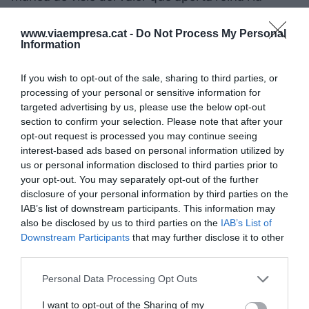
necessitat de mesurar els resultats i la rendibilitat
de la inversió són 3 grans conclusions. "Es tracta
www.viaempresa.cat -
Do Not Process My Personal
Information
de projectes que s'han de fer sempre de forma
privada i afegint-hi capes de seguretat i de
If you wish to opt-out of the sale, sharing to third parties, or
gestió", remarca Gutiérrez.
processing of your personal or sensitive information for
targeted advertising by us, please use the below opt-out
section to confirm your selection. Please note that after your
L'expert coincideix amb la quarta troballa de
opt-out request is processed you may continue seeing
l'estudi de Minsait: la IA generativa és un
interest-based ads based on personal information utilized by
us or personal information disclosed to third parties prior to
catalitzador i multiplicador de l'impacte de la IA
your opt-out. You may separately opt-out of the further
tradicional: el
machine learning
, l'analítica
disclosure of your personal information by third parties on the
avançada, les automatitzacions, etc. "Cal recordar
IAB’s list of downstream participants. This information may
que la IA és amb nosaltres des dels anys 50 i que
also be disclosed by us to third parties on the
IAB’s List of
Downstream Participants
that may further disclose it to other
aquesta revolució recent pertany només a la IA
third parties.
generativa", recorda.
Personal Data Processing Opt Outs
Els 4 punts restants destaquen la importància de
I want to opt-out of the Sharing of my