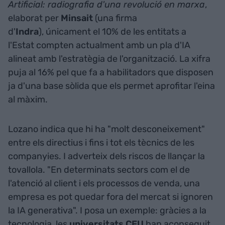
Artificial: radiografia d'una revolució en marxa
,
elaborat per
Minsait
(una firma
d'
Indra
), únicament el 10% de les entitats a
l'Estat compten actualment amb un pla d'IA
alineat amb l'estratègia de l'organització. La xifra
puja al 16% pel que fa a habilitadors que disposen
ja d'una base sòlida que els permet aprofitar l'eina
al màxim.
Lozano indica que hi ha "molt desconeixement"
entre els directius i fins i tot els tècnics de les
companyies. I adverteix dels riscos de llançar la
tovallola. "En determinats sectors com el de
l'atenció al client i els processos de venda, una
empresa es pot quedar fora del mercat si ignoren
la IA generativa". I posa un exemple: gràcies a la
tecnologia, les
universitats CEU
han aconseguit