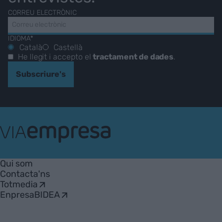
CORREU ELECTRÒNIC
IDIOMA*
Català
Castellà
He llegit i accepto el
tractament de dades
.
Subscriure's
VIA
Empresa
Qui som
Contacta'ns
Totmedia
EnpresaBIDEA