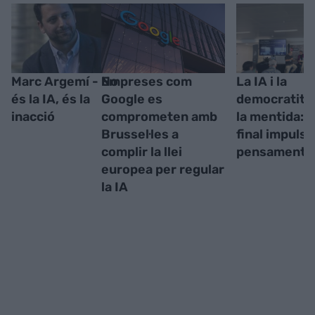
Marc Argemí - No
Empreses com
La IA i la
és la IA, és la
Google es
democratitz
inacció
comprometen amb
la mentida: "I
Brussel·les a
final impulse
complir la llei
pensament cr
europea per regular
la IA