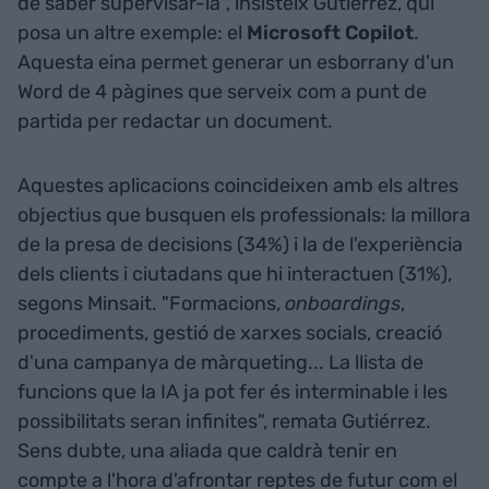
de saber supervisar-la", insisteix Gutiérrez, qui
posa un altre exemple: el
Microsoft Copilot
.
Aquesta eina permet generar un esborrany d'un
Word de 4 pàgines que serveix com a punt de
partida per redactar un document.
Aquestes aplicacions coincideixen amb els altres
objectius que busquen els professionals: la millora
de la presa de decisions (34%) i la de l'experiència
dels clients i ciutadans que hi interactuen (31%),
segons Minsait. "Formacions,
onboardings
,
procediments, gestió de xarxes socials, creació
d'una campanya de màrqueting... La llista de
funcions que la IA ja pot fer és interminable i les
possibilitats seran infinites", remata Gutiérrez.
Sens dubte, una aliada que caldrà tenir en
compte a l'hora d'afrontar reptes de futur com el