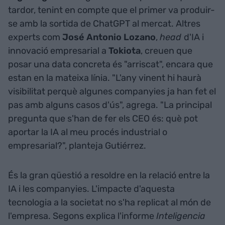
tardor, tenint en compte que el primer va produir-
se amb la sortida de ChatGPT al mercat. Altres
experts com
José Antonio Lozano
,
head
d'IA i
innovació empresarial a
Tokiota
, creuen que
posar una data concreta és "arriscat", encara que
estan en la mateixa línia. "L'any vinent hi haurà
visibilitat perquè algunes companyies ja han fet el
pas amb alguns casos d'ús", agrega. "La principal
pregunta que s'han de fer els CEO és: què pot
aportar la IA al meu procés industrial o
empresarial?", planteja Gutiérrez.
És la gran qüestió a resoldre en la relació entre la
IA i les companyies. L'impacte d'aquesta
tecnologia a la societat no s'ha replicat al món de
l'empresa. Segons explica l'informe
Inteligencia