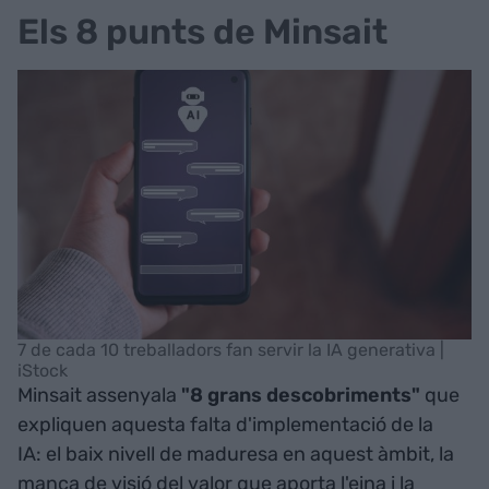
Els 8 punts de Minsait
7 de cada 10 treballadors fan servir la IA generativa |
iStock
Minsait assenyala
"8 grans descobriments"
que
expliquen aquesta falta d'implementació de la
IA: el baix nivell de maduresa en aquest àmbit, la
manca de visió del valor que aporta l'eina i la