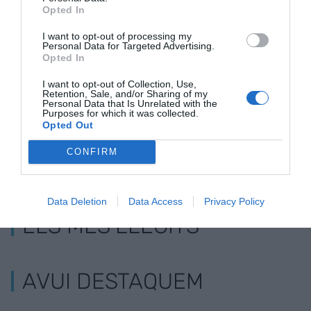
d'euros amb
finançament de
rehabilitació
Opted In
Estabanell per
1.000 milions
energètica d
I want to opt-out of processing my
impulsar nova
d’euros, un 18%
edifici de Ll
Personal Data for Targeted Advertising.
generació
més
més de 45 a
Opted In
fotovoltaica
I want to opt-out of Collection, Use,
Retention, Sale, and/or Sharing of my
Personal Data that Is Unrelated with the
Purposes for which it was collected.
Opted Out
CONFIRM
Data Deletion
Data Access
Privacy Policy
ELS MÉS LLEGITS
AVUI DESTAQUEM