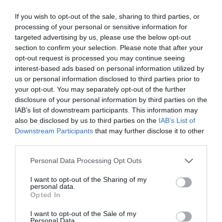
If you wish to opt-out of the sale, sharing to third parties, or
processing of your personal or sensitive information for
targeted advertising by us, please use the below opt-out
section to confirm your selection. Please note that after your
opt-out request is processed you may continue seeing
interest-based ads based on personal information utilized by
us or personal information disclosed to third parties prior to
your opt-out. You may separately opt-out of the further
RELACIONADES
disclosure of your personal information by third parties on the
IAB’s list of downstream participants. This information may
also be disclosed by us to third parties on the
IAB’s List of
Downstream Participants
that may further disclose it to other
third parties.
Personal Data Processing Opt Outs
I want to opt-out of the Sharing of my
personal data.
Opted In
L'ICF signa un
L’ICF tanca el 2025
L’ICF destina
préstec de 7 milions
amb un rècord de
milions a la
I want to opt-out of the Sale of my
Personal Data.