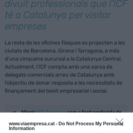
divuit professionals que l'ICF
té a Catalunya per visitar
empreses
La resta de les oficines físiques es projecten a les
ciutats de Barcelona, Girona i Tarragona, a més
d’una cinquena sucursal a la Catalunya Central.
Actualment, l'ICF compta amb una xarxa de
delegats comercials arreu de Catalunya amb
l'objectiu de donar resposta a les necessitats de
finançament del teixit empresarial i social.
Afegir
VIA Empresa
com a font preferida de
Google de forma gratuïta
Estigues informat amb les últimes notícies d'actualitat
www.viaempresa.cat -
Do Not Process My Personal
Information
ACTIVAR ARA