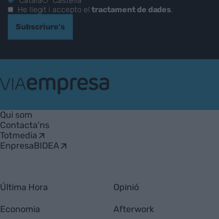
Català
Castellà
He llegit i accepto el
tractament de dades
.
Subscriure's
VIA
Empresa
Qui som
Contacta'ns
Totmedia
EnpresaBIDEA
Última Hora
Opinió
Economia
Afterwork