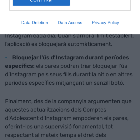
CONFIRM
han enviat missatges durant els últims set dies.
Establir límits de temps diaris
: els pares
Data Deletion
Data Access
Privacy Policy
podran decidir quant temps pot passar el seu fill a
Instagram cada dia. Quan s’arribi al límit establert,
l’aplicació es bloquejarà automàticament.
Bloquejar l'ús d’Instagram durant períodes
específics:
els pares podran triar bloquejar l’ús
d’Instagram pels seus fills durant la nit o en altres
períodes específics mitjançant un senzill botó.
Finalment, des de la companyia argumenten que
aquestes actualitzacions dels Comptes
d’Adolescent d’Instagram empoderen els pares,
oferint-los una supervisió fonamental, tot
respectant al mateix temps el dret dels