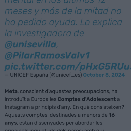
meses y más de la mitad no
ha pedido ayuda. Lo explica
la investigadora de
@unisevilla
,
@PilarRamosValv1
pic.twitter.com/pHxG5RUu
— UNICEF España (@unicef_es)
October 8, 2024
Meta
, conscient d’aquestes preocupacions, ha
introduït a Europa les
Comptes d’Adolescent
a
Instagram a principis d'any. En què consisteixen?
Aquests comptes, destinades a menors de
16
anys
, estan dissenyades per abordar les
principals inquietuds dels pares: amb qui