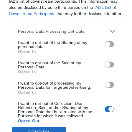
IAB’s list of downstream participants. This information may
60 minuts diaris a l’aplicació.
also be disclosed by us to third parties on the
IAB’s List of
Downstream Participants
that may further disclose it to other
Mode son:
s’activarà automàticament de
third parties.
22:00 hores a 07:00 hores, silenciant notificacions
i enviant respostes automàtiques als missatges
Personal Data Processing Opt Outs
directes rebuts durant aquest període.
I want to opt-out of the Sharing of my
personal data.
Opted In
Tot i que la Compte d’Adolescent activa diverses
I want to opt-out of the Sale of my
proteccions de manera automàtica, molts pares
Personal Data.
volen implicar-se encara més en l’experiència
Opted In
digital dels seus fills. Per això, Meta ha creat una
I want to opt-out of processing my
combinació de supervisió per oferir més control.
Personal Data for Targeted Advertising.
Opted In
Les actualitzacions inclouen maneres de:
I want to opt-out of Collection, Use,
Retention, Sale, and/or Sharing of my
Personal Data that Is Unrelated with the
Conèixer amb qui xategen els seus fills
Purposes for which it was collected.
adolescents:
tot i que els pares no podran llegir
Opted Out
els missatges dels seus fills, podran veure a qui