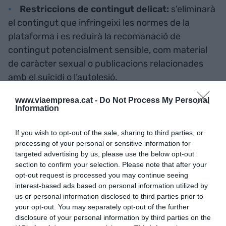
Restriccions de contingut delicat:
s’eliminarà
el contingut que infringeixi les normes de la
plataforma i es reduirà la recomanació de
contingut potencialment sensible, com material
de caràcter sexual o publicacions relacionades
amb el suïcidi o l’autolesió.
Interaccions limitades:
els adolescents
www.viaempresa.cat -
Do Not Process My Personal
Information
només podran ser etiquetats o mencionats per
persones que segueixin. També s’activarà
If you wish to opt-out of the sale, sharing to third parties, or
automàticament la versió més restrictiva de
processing of your personal or sensitive information for
Paraules Restringides
, que filtra comentaris i
targeted advertising by us, please use the below opt-out
section to confirm your selection. Please note that after your
missatges directes amb llenguatge ofensiu per
opt-out request is processed you may continue seeing
combatre el bullying (assetjament).
interest-based ads based on personal information utilized by
us or personal information disclosed to third parties prior to
Recordatoris de límit de temps:
rebran
your opt-out. You may separately opt-out of the further
notificacions que els avisaran quan hagin passat
disclosure of your personal information by third parties on the