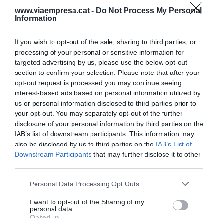
“la Caixa” en substitució de Ricard Fornesa, que
www.viaempresa.cat -
Do Not Process My Personal
havia estat el substitut d’en Vilarasau, i més tard,
Information
president executiu de Gas Natural Fenosa
If you wish to opt-out of the sale, sharing to third parties, or
(hereva de la llegendària Catalana de Gas i
processing of your personal or sensitive information for
precursora de l’actual Naturgy), de la qual el
targeted advertising by us, please use the below opt-out
febrer de 2018 va passar a ser-ne president
section to confirm your selection. Please note that after your
d’honor.​ “la Caixa”, convertida ja en CaixaBank, la
opt-out request is processed you may continue seeing
interest-based ads based on personal information utilized by
va presidir fins el juny de 2016, quan el càrrec va
us or personal information disclosed to third parties prior to
passar a mans de
Jordi Gual
, brillant economista
your opt-out. You may separately opt-out of the further
que fins llavors havia estat director del servei
disclosure of your personal information by third parties on the
IAB’s list of downstream participants. This information may
d'estudis i que ara acaba de plegar com a
also be disclosed by us to third parties on the
IAB’s List of
conseqüència de l’altra gran jugada mestra d’en
Downstream Participants
that may further disclose it to other
Fainé:
la fusió amb Bankia
.
third parties.
Personal Data Processing Opt Outs
Anticipació, teoria dels
I want to opt-out of the Sharing of my
equilibris i fórmula de la
personal data.
Opted In