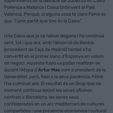
supervivents de la debacle de 2008/2016: Caixa
Pollença a Mallorca i Caixa Ontinyent al País
Valencià. Perquè, si alguna cosa té clara Fainé és
que “l'únic partit que tinc és la Caixa”.
Una Caixa que ja va néixer degana i ho continua
sent, tot i que ara, amb l'absorció de Bankia
(procedent de Caja de Madrid) també s’ha
convertit en el primer banc d'Espanya en volum
de negoci. Aquesta fusió va poder realitzar-se
durant l’etapa d’
Artur Mas
com a president de la
Generalitat, però, fidel a la seva paciència, Fainé
l’ha culminat ara. El resultat és un Grup que de
moment continua tenint les seves oficines
centrals a Barcelona, les seves seus
confederades en un arc mediterrani de cultures
compartides i una presència econòmica i cultural