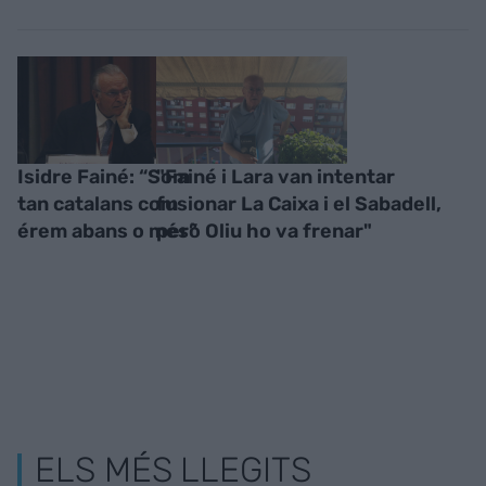
Isidre Fainé: “Som
"Fainé i Lara van intentar
tan catalans com
fusionar La Caixa i el Sabadell,
érem abans o més”
però Oliu ho va frenar"
ELS MÉS LLEGITS