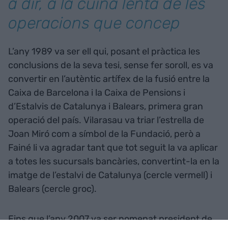
a dir, a la cuina lenta de les
operacions que concep
L’any 1989 va ser ell qui, posant el pràctica les
conclusions de la seva tesi, sense fer soroll, es va
convertir en l’autèntic artífex de la fusió entre la
Caixa de Barcelona i la Caixa de Pensions i
d’Estalvis de Catalunya i Balears, primera gran
operació del país. Vilarasau va triar l’estrella de
Joan Miró com a símbol de la Fundació, però a
Fainé li va agradar tant que tot seguit la va aplicar
a totes les sucursals bancàries, convertint-la en la
imatge de l’estalvi de Catalunya (cercle vermell) i
Balears (cercle groc).
Fins que l’any 2007 va ser nomenat president de