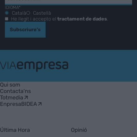
IDIOMA*
Català
Castellà
He llegit i accepto el
tractament de dades
.
Subscriure's
VIA
Empresa
Qui som
Contacta'ns
Totmedia
EnpresaBIDEA
Última Hora
Opinió