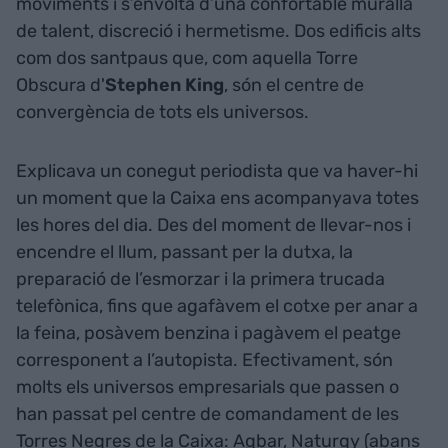
moviments i s’envolta d’una confortable muralla
de talent, discreció i hermetisme. Dos edificis alts
com dos santpaus que, com aquella Torre
Obscura d'
Stephen King
, són el centre de
convergència de tots els universos.
Explicava un conegut periodista que va haver-hi
un moment que la Caixa ens acompanyava totes
les hores del dia. Des del moment de llevar-nos i
encendre el llum, passant per la dutxa, la
preparació de l’esmorzar i la primera trucada
telefònica, fins que agafàvem el cotxe per anar a
la feina, posàvem benzina i pagàvem el peatge
corresponent a l’autopista. Efectivament, són
molts els universos empresarials que passen o
han passat pel centre de comandament de les
Torres Negres de la Caixa: Agbar, Naturgy (abans