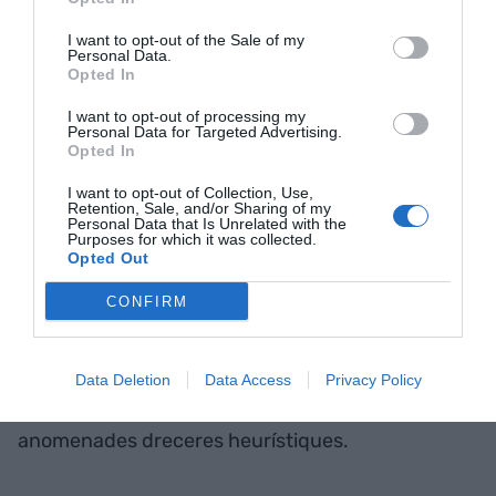
felicitat
I want to opt-out of the Sale of my
Personal Data.
Opted In
Hi ha qui especula sobre quina previsió temporal
va aplicar Isidre Fainé per realitzar totes aquestes
I want to opt-out of processing my
Personal Data for Targeted Advertising.
operacions. Fainé és seguidor de
Daniel
Opted In
Kahneman
, el psicòleg que va guanyar el Premi
I want to opt-out of Collection, Use,
Nobel d’Economia l’any 2002 pels seus treballs
Retention, Sale, and/or Sharing of my
Personal Data that Is Unrelated with the
per integrar la investigació psicològica en la
Purposes for which it was collected.
ciència econòmica, sobretot respecte al judici
Opted Out
humà i a la presa de decisions en situacions
CONFIRM
d’incertesa. En la seva Teoria de les Perspectives,
Kahneman destaca que els individus prenen, en
entorns incerts, decisions que s’allunyen dels
Data Deletion
Data Access
Privacy Policy
principis bàsics de la probabilitat. Són les
anomenades dreceres heurístiques.