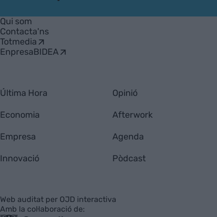
VIA
Empresa
Qui som
Contacta'ns
Totmedia
EnpresaBIDEA
Última Hora
Opinió
Economia
Afterwork
Empresa
Agenda
Innovació
Pòdcast
Web auditat per OJD interactiva
Amb la col·laboració de: