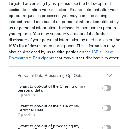
posicionament personal que no estalvia crítiques
targeted advertising by us, please use the below opt-out
a les formacions independentistes durant el
section to confirm your selection. Please note that after your
opt-out request is processed you may continue seeing
sopar.
interest-based ads based on personal information utilized by
us or personal information disclosed to third parties prior to
La conversa avança, el temps agonitza i, pels volts
your opt-out. You may separately opt-out of the further
disclosure of your personal information by third parties on the
de mitjanit, és hora de tocar el dos. A la sortida del
IAB’s list of downstream participants. This information may
Fishhh!, mentre els assistents ens acomiadem
also be disclosed by us to third parties on the
IAB’s List of
abans de tornar a casa, Roures repassa l’agenda
Downstream Participants
that may further disclose it to other
third parties.
de l’endemà amb la seva cap de comunicació. Ho
té tot al cap i remarca que a les deu del matí
Personal Data Processing Opt Outs
començarà la reunió. Roures tornarà a ser
I want to opt-out of the Sharing of my
puntual.
personal data.
Opted In
I want to opt-out of the Sale of my
Afegir
VIA Empresa
com a font preferida de
Personal Data.
Google de forma gratuïta
Opted In
Estigues informat amb les últimes notícies d'actualitat
ACTIVAR ARA
I want to opt-out of processing my