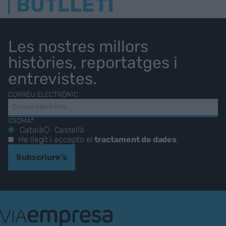
BUTLLETÍ
Les nostres millors
històries, reportatges i
entrevistes.
CORREU ELECTRÒNIC
IDIOMA*
Català
Castellà
He llegit i accepto el
tractament de dades
.
Subscriure's