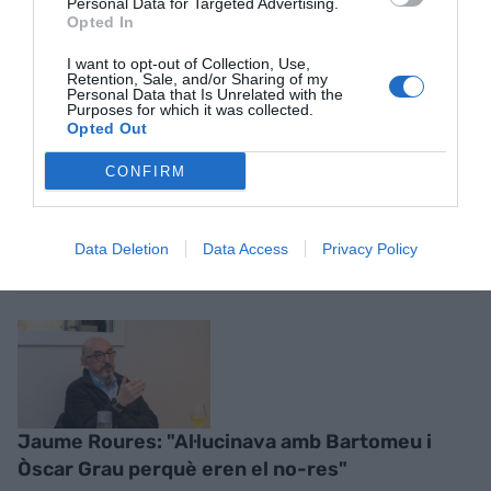
Personal Data for Targeted Advertising.
Opted In
I want to opt-out of Collection, Use,
Retention, Sale, and/or Sharing of my
Personal Data that Is Unrelated with the
Purposes for which it was collected.
Opted Out
CONFIRM
RELACIONADES
Data Deletion
Data Access
Privacy Policy
Jaume Roures: "Al·lucinava amb Bartomeu i
Òscar Grau perquè eren el no-res"