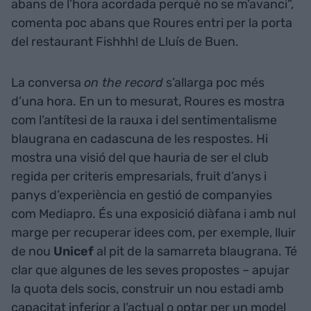
abans de l’hora acordada perquè no se m’avanci”,
comenta poc abans que Roures entri per la porta
del restaurant Fishhh! de Lluís de Buen.
La conversa
on the record
s’allarga poc més
d’una hora. En un to mesurat, Roures es mostra
com l’antítesi de la rauxa i del sentimentalisme
blaugrana en cadascuna de les respostes. Hi
mostra una visió del que hauria de ser el club
regida per criteris empresarials, fruit d’anys i
panys d’experiència en gestió de companyies
com Mediapro. És una exposició diàfana i amb nul
marge per recuperar idees com, per exemple, lluir
de nou
Unicef
al pit de la samarreta blaugrana. Té
clar que algunes de les seves propostes – apujar
la quota dels socis, construir un nou estadi amb
capacitat inferior a l’actual o optar per un model