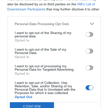
solució adequada a les necessitats va ser la
also be disclosed by us to third parties on the
IAB’s List of
clau
. Les eines i la plataforma van ser el tret
Downstream Participants
that may further disclose it to other
diferencial”.
third parties.
Personal Data Processing Opt Outs
De cap a la catifa vermella
I want to opt-out of the Sharing of my
personal data.
Opted In
Una de les accions que més van ajudar Kantox a
guanyar visibilitat va ser patrocinar l’equip de
I want to opt-out of the Sale of my
Personal Data.
Fórmula 1 Caterham
. “Quan ets dins d’un mercat
Opted In
tan dur, has de fer coses diferents per guanyar-te
I want to opt-out of processing my
la credibilitat”, ha defensat Fodor, “un membre de
Personal Data for Targeted Advertising.
Opted In
l’equip és amant d’aquest esport i va tenir la idea”.
I want to opt-out of Collection, Use,
Retention, Sale, and/or Sharing of my
"Vam ser coneguts com el
Personal Data that Is Unrelated with the
Purposes for which it was collected.
Kantox que inverteix a la F1,
Opted Out
CONFIRM