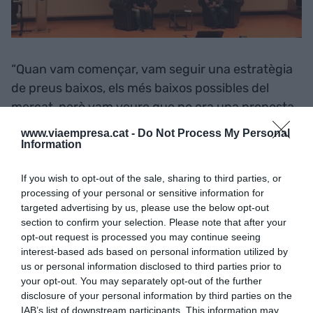
“Quan vam començar, vam seguir una estratègia
de preus baixos, els més baixos possibles del
mercat, però vam veure que no era una proposta
sostenible. Quan els bancs obrissin els ulls i
www.viaempresa.cat -
Do Not Process My Personal
veiessin que perdien clients potencials, baixarien
Information
els preus”, ha relat Fodor sobre les primeres
If you wish to opt-out of the sale, sharing to third parties, or
passes que van fer per esdevenir un
player
al
processing of your personal or sensitive information for
mercat.
targeted advertising by us, please use the below opt-out
section to confirm your selection. Please note that after your
opt-out request is processed you may continue seeing
En un canvi de model, la proposta va ser
interest-based ads based on personal information utilized by
desenvolupar una plataforma àgil i amb totes les
us or personal information disclosed to third parties prior to
funcionalitats possibles per a convertir-la en el
your opt-out. You may separately opt-out of the further
disclosure of your personal information by third parties on the
seu valor afegit:
“La suma de bons preus i una
IAB’s list of downstream participants. This information may