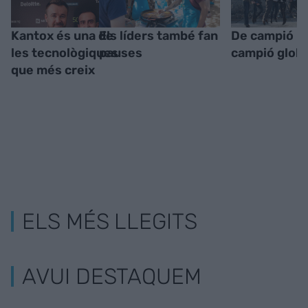
Kantox és una de
Els líders també fan
De campió lo
les tecnològiques
pauses
campió globa
que més creix
ELS MÉS LLEGITS
AVUI DESTAQUEM