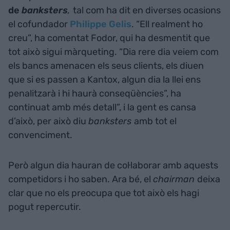
de
banksters
,
tal com ha dit en diverses ocasions
el cofundador
Philippe Gelis
. “Ell realment ho
creu”, ha comentat Fodor, qui ha desmentit que
tot això sigui màrqueting. “Dia rere dia veiem com
els bancs amenacen els seus clients, els diuen
que si es passen a Kantox, algun dia la llei ens
penalitzarà i hi haurà conseqüències”, ha
continuat amb més detall”, i la gent es cansa
d’això, per això diu
banksters
amb tot el
convenciment.
Però algun dia hauran de col·laborar amb aquests
competidors i ho saben. Ara bé, el
chairman
deixa
clar que no els preocupa que tot això els hagi
pogut repercutir.