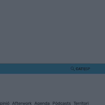
CAT
ESP
pinió
Afterwork
Agenda
Pòdcasts
Territori