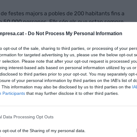
 de festes majors a pobles de 200 habitants fins a
e 50.000 persones. Ells són els que estan sempre
stigui controlat.
“Unim les peces i coordinem la
presa.cat -
Do Not Process My Personal Information
comenta Cabero. A més, afegeix una declaració que
 tots els espectacles, siguin de la mida que sigui”.
to opt-out of the sale, sharing to third parties, or processing of your per
 l'han arrencat al Teatre de la Llotja de Lleida,
formation for targeted advertising by us, please use the below opt-out s
r selection. Please note that after your opt-out request is processed y
é voltaran per poblacions com Alcarràs, Alguaire i
eing interest-based ads based on personal information utilized by us or
disclosed to third parties prior to your opt-out. You may separately opt-
losure of your personal information by third parties on the IAB’s list of
. This information may also be disclosed by us to third parties on the
IA
Participants
that may further disclose it to other third parties.
l Data Processing Opt Outs
o opt-out of the Sharing of my personal data.