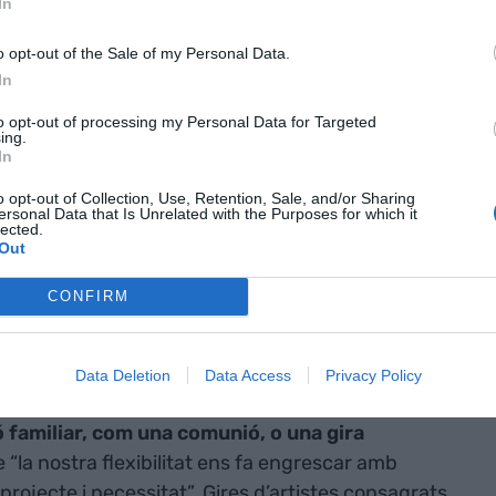
In
o opt-out of the Sale of my Personal Data.
In
to opt-out of processing my Personal Data for Targeted
ing.
In
o opt-out of Collection, Use, Retention, Sale, and/or Sharing
ersonal Data that Is Unrelated with the Purposes for which it
lected.
Out
Traca. | Ramon Gabriel
CONFIRM
na gira internacional
Data Deletion
Data Access
Privacy Policy
zació de l’oci es tradueix en el fet que
poden
ó familiar, com una comunió, o una gira
“la nostra flexibilitat ens fa engrescar amb
 projecte i necessitat”. Gires d’artistes consagrats