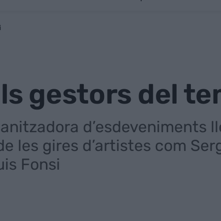
i
els gestors del te
ganitzadora d’esdeveniments ll
de les gires d’artistes com Se
uis Fonsi