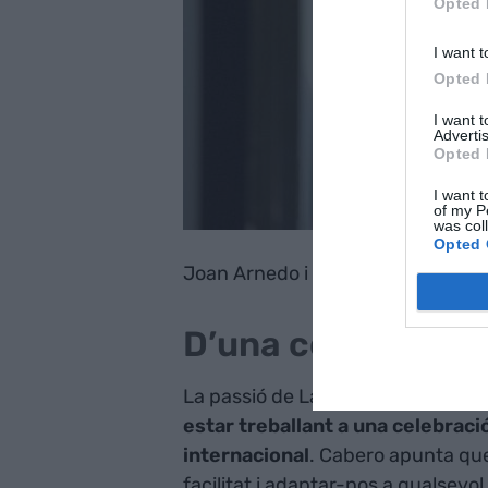
Opted 
I want t
Opted 
I want 
Advertis
Opted 
I want t
of my P
was col
Opted 
Joan Arnedo i Toni Cabero, de La 
D’una comunió a u
La passió de La Traca per l’organit
estar treballant a una celebraci
internacional
. Cabero apunta que 
facilitat i adaptar-nos a qualsevol