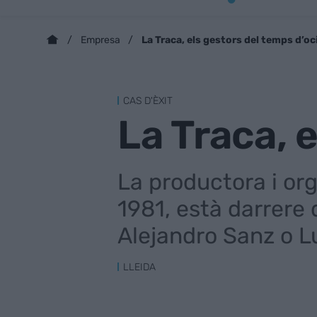
La Traca, els gestors del temps d’oc
Empresa
CAS D'ÈXIT
La Traca, 
La productora i or
1981, està darrere 
Alejandro Sanz o L
LLEIDA