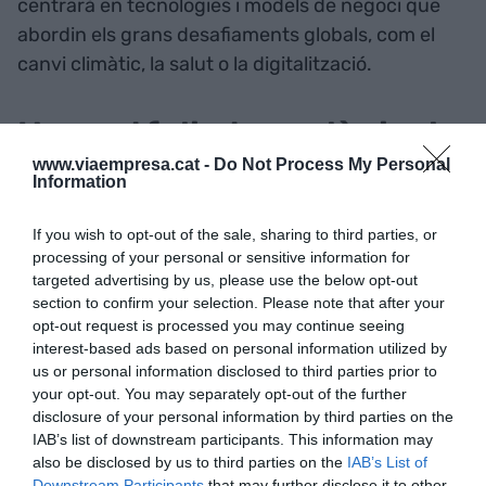
centrarà en tecnologies i models de negoci que
abordin els grans desafiaments globals, com el
canvi climàtic, la salut o la digitalització.
Un portfolio tecnològic de
www.viaempresa.cat -
Do Not Process My Personal
primer nivell
Information
Leitat Ventures explotarà el valuós portfolio de
If you wish to opt-out of the sale, sharing to third parties, or
patents i
know-how
generat per Leitat, creant
processing of your personal or sensitive information for
targeted advertising by us, please use the below opt-out
noves empreses o establint aliances
section to confirm your selection. Please note that after your
estratègiques amb altres empreses. D'aquesta
opt-out request is processed you may continue seeing
manera, es garantirà la màxima valorització de la
interest-based ads based on personal information utilized by
us or personal information disclosed to third parties prior to
recerca i el desenvolupament realitzats al centre.
your opt-out. You may separately opt-out of the further
disclosure of your personal information by third parties on the
Leitat Ventures explotarà el valuós portfolio de
IAB’s list of downstream participants. This information may
also be disclosed by us to third parties on the
IAB’s List of
patents i
know-how
generat per Leitat, creant
Downstream Participants
that may further disclose it to other