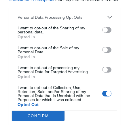
noves empreses o establint aliances
third parties.
estratègiques amb altres empreses
Personal Data Processing Opt Outs
Un referent en innovació
I want to opt-out of the Sharing of my
personal data.
Opted In
Amb el llançament de Leitat Ventures, Leitat
I want to opt-out of the Sale of my
reafirma el seu compromís amb la innovació i la
Personal Data.
Opted In
transferència tecnològica. Aquesta nova
iniciativa permetrà al centre consolidar la seva
I want to opt-out of processing my
Personal Data for Targeted Advertising.
posició com a referent en l'ecosistema innovador
Opted In
català i espanyol, i contribuir a millorar la
I want to opt-out of Collection, Use,
competitivitat del teixit industrial.
Retention, Sale, and/or Sharing of my
Personal Data that Is Unrelated with the
Purposes for which it was collected.
Opted Out
Afegir
VIA Empresa
com a font preferida de
Google de forma gratuïta
CONFIRM
Estigues informat amb les últimes notícies d'actualitat
ACTIVAR ARA