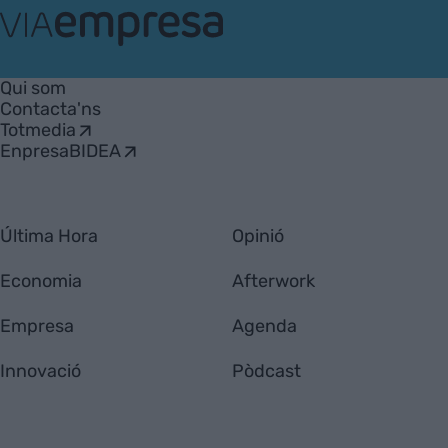
VIA
Empresa
Qui som
Contacta'ns
Totmedia
EnpresaBIDEA
Última Hora
Opinió
Economia
Afterwork
Empresa
Agenda
Innovació
Pòdcast