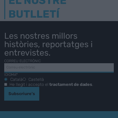
EL NOSTRE
BUTLLETÍ
Les nostres millors
històries, reportatges i
entrevistes.
CORREU ELECTRÒNIC
IDIOMA*
Català
Castellà
He llegit i accepto el
tractament de dades
.
Subscriure's