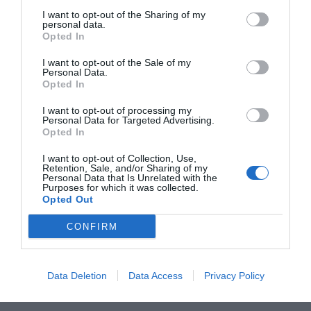
la Universitat d'Oxford, Pegram Harrison, que ha
I want to opt-out of the Sharing of my
personal data.
estat a l'UAB aquesta setmana. Harrison no confia
Opted In
en l'esforç institucional per crear sis milions
I want to opt-out of the Sale of my
d'emprenedors per superar l'atur, sinó que creu
Personal Data.
Opted In
que l'objectiu ha de ser crear projectes
emprenedors amb capacitat per generar llocs de
I want to opt-out of processing my
Personal Data for Targeted Advertising.
treball.
Opted In
I want to opt-out of Collection, Use,
Afegir
VIA Empresa
com a font preferida de
Retention, Sale, and/or Sharing of my
Google de forma gratuïta
Personal Data that Is Unrelated with the
Estigues informat amb les últimes notícies d'actualitat
Purposes for which it was collected.
Opted Out
ACTIVAR ARA
CONFIRM
Data Deletion
Data Access
Privacy Policy