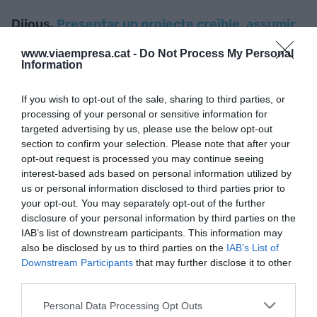
Dijous.
Presentar un projecte creïble, assumir
riscos personals i trobar fonts de finançament
www.viaempresa.cat -
Do Not Process My Personal
pròpies són aspectes clau per captar capital
Information
risc
Les ponències de la jornada inaugural de
If you wish to opt-out of the sale, sharing to third parties, or
processing of your personal or sensitive information for
l'InverCreix van servir per conèixer empreses que
targeted advertising by us, please use the below opt-out
han pogut créixer gràcies a fonts de capital risc.
section to confirm your selection. Please note that after your
Totes elles coincidien en un punt clau: generar
opt-out request is processed you may continue seeing
interest-based ads based on personal information utilized by
confiança. I per aconseguir-ho cal un projecte
us or personal information disclosed to third parties prior to
creïble, involucrar-se en el risc i arribar amb altres
your opt-out. You may separately opt-out of the further
fonts de finançament consolidades.
disclosure of your personal information by third parties on the
IAB’s list of downstream participants. This information may
also be disclosed by us to third parties on the
IAB’s List of
Divendres.
La clau és que la gent entri a
Downstream Participants
that may further disclose it to other
treballar per als emprenedors, no que se'n
third parties.
facin
Personal Data Processing Opt Outs
És l'opinió del professor de l'escola de negocis de