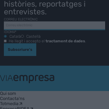
històries, reportatges i
entrevistes.
CORREU ELECTRÒNIC
IDIOMA*
Català
Castellà
He llegit i accepto el
tractament de dades
.
Subscriure's
VIA
Empresa
Qui som
Contacta'ns
Totmedia
EnpresaBIDEA