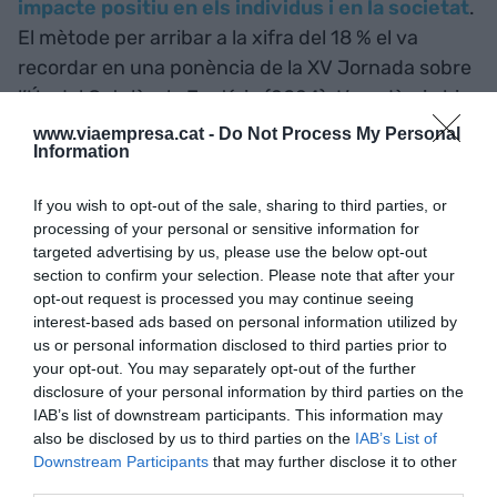
impacte positiu en els individus i en la societat
.
El mètode per arribar a la xifra del 18 % el va
recordar en una ponència de la XV Jornada sobre
l’Ús del Català a la Justícia (2024). L’acadèmic hi
presentava la investigació sobre si “tenir un bon
www.viaempresa.cat -
Do Not Process My Personal
Information
domini del català millora els ingressos mensuals
dels immigrants d’altres comunitats autònomes i
If you wish to opt-out of the sale, sharing to third parties, or
estrangers de primera i segona generació”. A
processing of your personal or sensitive information for
aquest efecte va aplicar una “metodologia
targeted advertising by us, please use the below opt-out
economètrica que permet obtenir una estimació
section to confirm your selection. Please note that after your
opt-out request is processed you may continue seeing
de l’efecte causal del coneixement de llengua,
interest-based ads based on personal information utilized by
aïllant els possibles impactes de característiques
us or personal information disclosed to third parties prior to
individuals i factors inobservats que poden
your opt-out. You may separately opt-out of the further
disclosure of your personal information by third parties on the
afectar tant les habilitats lingüístiques com els
IAB’s list of downstream participants. This information may
resultats laborals”.
also be disclosed by us to third parties on the
IAB’s List of
Downstream Participants
that may further disclose it to other
third parties.
Per a Di Paolo, “els coneixements lingüístics estan