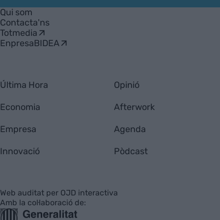
Empresa
Qui som
Contacta'ns
Totmedia
EnpresaBIDEA
Última Hora
Opinió
Economia
Afterwork
Empresa
Agenda
Innovació
Pòdcast
Web auditat per OJD interactiva
Amb la col·laboració de: