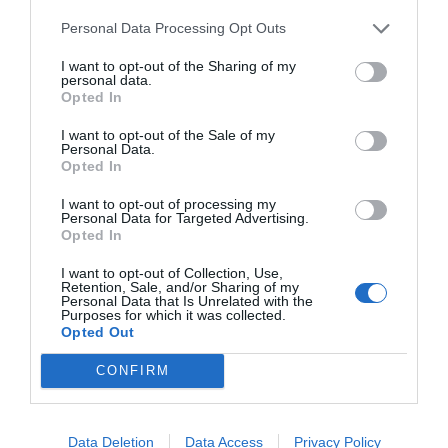
clarament associats a una major capacitat
Personal Data Processing Opt Outs
d’integració socioeconòmica que repercuteix
I want to opt-out of the Sharing of my
positivament en diferents aspectes de la vida”. Si
personal data.
Opted In
en voleu més proves, podeu assistir al Seminari
“
Economia de la llengua i política
” que sobre
I want to opt-out of the Sale of my
Personal Data.
aquesta matèria ha programat a la Facultat
Opted In
d’Economia i Empresa, i que s’impartirà el 29 i 30
I want to opt-out of processing my
de maig.
Personal Data for Targeted Advertising.
Opted In
I want to opt-out of Collection, Use,
Afegir
VIA Empresa
com a font preferida de
Retention, Sale, and/or Sharing of my
Personal Data that Is Unrelated with the
Google de forma gratuïta
Purposes for which it was collected.
Estigues informat amb les últimes notícies d'actualitat
Opted Out
ACTIVAR ARA
CONFIRM
Data Deletion
Data Access
Privacy Policy