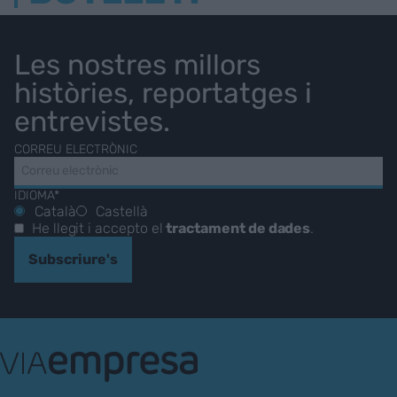
Les nostres millors
històries, reportatges i
entrevistes.
CORREU ELECTRÒNIC
IDIOMA*
Català
Castellà
He llegit i accepto el
tractament de dades
.
Subscriure's
VIA