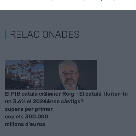
RELACIONADES
El PIB català creix
Xavier Roig - El català, lluitar-hi
un 3,6% el 2024 i
sense càstigs?
supera per primer
cop els 300.000
milions d'euros