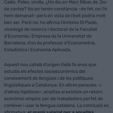
Calés. Peles, virolla. ¿Ho diu en Marc Ribas de
Joc
de cartes
? No en tenim constància –de fet, no l’hi
hem demanat– però en vista de l’èxit podria molt
ben ser. Però no: ho afirma l’Antonio Di Paolo,
vicedegà de recerca i doctorat de la Facultat
d’Economia i Empresa de la Universitat de
Barcelona, d’on és professor d’Econometria,
Estadística i Economia Aplicada.
Aquest nou català d’origen italià fa anys que
estudia els efectes socioeconòmics del
coneixement de llengües i de les polítiques
lingüístiques a Catalunya. En altres paraules –i
d’altres hipòtesis–, analitza si existeix un retorn
econòmic empíric per als treballadors pel fet de
conèixer i usar la llengua catalana. La conclusió és
afirmativa:
el premi salarial per a aquelles