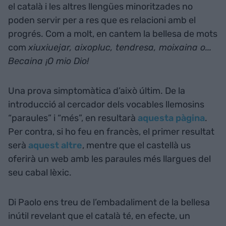
el català i les altres llengües minoritzades no
poden servir per a res que es relacioni amb el
progrés. Com a molt, en cantem la bellesa de mots
com
xiuxiuejar, aixopluc, tendresa, moixaina o...
Becaina ¡O mio Dio!
Una prova simptomàtica d’això últim. De la
introducció al cercador dels vocables llemosins
“paraules” i “més”, en resultarà
aquesta pàgina
.
Per contra, si ho feu en francès, el primer resultat
serà
aquest altre
, mentre que el castellà us
oferirà un web amb les paraules més llargues del
seu cabal lèxic.
Di Paolo ens treu de l’embadaliment de la bellesa
inútil revelant que el català té, en efecte, un