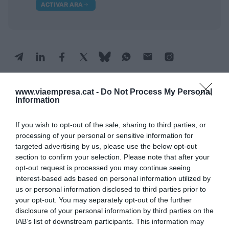
ACTIVAR ARA
www.viaempresa.cat -
Do Not Process My Personal
Information
RELACIONADES
If you wish to opt-out of the sale, sharing to third parties, or
processing of your personal or sensitive information for
targeted advertising by us, please use the below opt-out
section to confirm your selection. Please note that after your
opt-out request is processed you may continue seeing
interest-based ads based on personal information utilized by
us or personal information disclosed to third parties prior to
your opt-out. You may separately opt-out of the further
disclosure of your personal information by third parties on the
Les vendes online
Mango fitxa un
Mango llança
IAB’s list of downstream participants. This information may