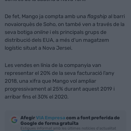
De fet, Mango ja compta amb una
flagship
al barri
novaiorquès de Soho, on també ven a través de la
seva botiga
online
i els principals grups de
distribució dels EUA, a més d'un magatzem
logístic situat a Nova Jersei.
Les vendes en línia de la companyia van
representar el 20% de la seva facturació l'any
2018, una xifra que Mango vol ampliar
progressivament al 25% durant aquest 2019 i
arribar fins el 30% el 2020.
Afegir
VIA Empresa
com a font preferida de
Google de forma gratuïta
Estigues informat amb les últimes notícies d'actualitat