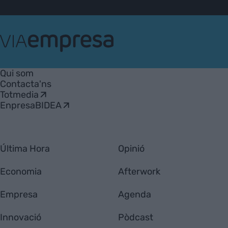
VIA
Empresa
Qui som
Contacta'ns
Totmedia
EnpresaBIDEA
Última Hora
Opinió
Economia
Afterwork
Empresa
Agenda
Innovació
Pòdcast