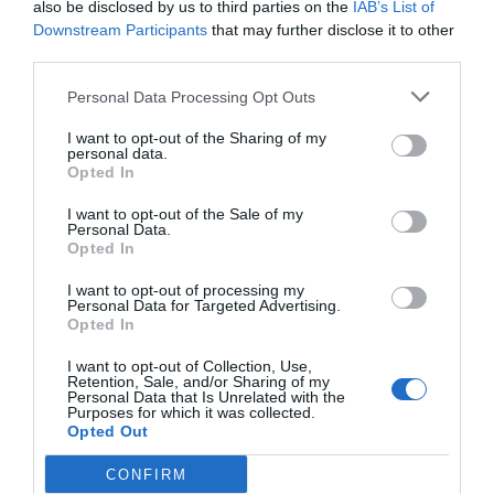
de Mango
exdirector d'Apple
Siri que et tr
also be disclosed by us to third parties on the
IAB’s List of
representen el 20%
per liderar la
modelet
Downstream Participants
that may further disclose it to other
third parties.
dos anys abans del
innovació
previst
Personal Data Processing Opt Outs
I want to opt-out of the Sharing of my
personal data.
Opted In
I want to opt-out of the Sale of my
Personal Data.
Opted In
I want to opt-out of processing my
Personal Data for Targeted Advertising.
ELS MÉS LLEGITS
Opted In
I want to opt-out of Collection, Use,
Retention, Sale, and/or Sharing of my
Personal Data that Is Unrelated with the
AVUI DESTAQUEM
Purposes for which it was collected.
Opted Out
CONFIRM