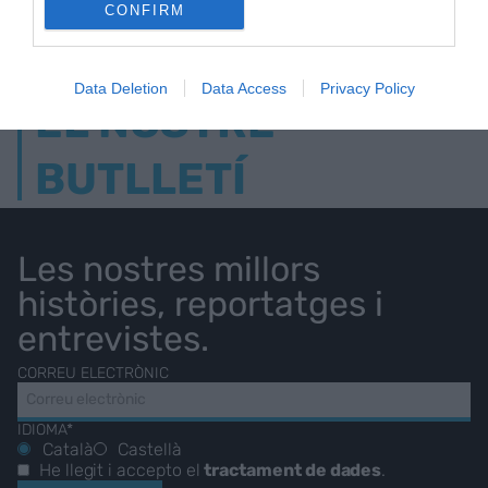
CONFIRM
Data Deletion
Data Access
Privacy Policy
EL NOSTRE
BUTLLETÍ
Les nostres millors
històries, reportatges i
entrevistes.
CORREU ELECTRÒNIC
IDIOMA*
Català
Castellà
He llegit i accepto el
tractament de dades
.