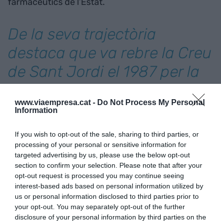
farmacèutics de l’Estat.
De la seva trajectòria
destaca que va rebre la Creu
de Sant Jordi el 1987 per la
seva contribució a la
www.viaempresa.cat -
Do Not Process My Personal
indústria farmacèutica i
Information
química
If you wish to opt-out of the sale, sharing to third parties, or
processing of your personal or sensitive information for
A més, va ser un dels fundadors de la patronal
targeted advertising by us, please use the below opt-out
section to confirm your selection. Please note that after your
farmacèutica Farmaindustria i en va arribar a
opt-out request is processed you may continue seeing
ocupar la presidència. Com a col·leccionista d’art
interest-based ads based on personal information utilized by
va ser membre de la Reial Acadèmia Catalana de
us or personal information disclosed to third parties prior to
your opt-out. You may separately opt-out of the further
Belles Arts i de Sant Jordi.
disclosure of your personal information by third parties on the