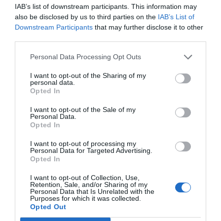
IAB’s list of downstream participants. This information may
also be disclosed by us to third parties on the
IAB’s List of
Afegir
VIA Empresa
com a font preferida de
Downstream Participants
that may further disclose it to other
Google de forma gratuïta
third parties.
Estigues informat amb les últimes notícies d'actualitat
ACTIVAR ARA
Personal Data Processing Opt Outs
I want to opt-out of the Sharing of my
personal data.
Opted In
I want to opt-out of the Sale of my
Personal Data.
Opted In
I want to opt-out of processing my
Personal Data for Targeted Advertising.
Opted In
ELS MÉS LLEGITS
I want to opt-out of Collection, Use,
Retention, Sale, and/or Sharing of my
Personal Data that Is Unrelated with the
Purposes for which it was collected.
Opted Out
AVUI DESTAQUEM