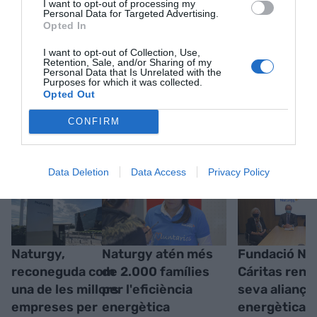
I want to opt-out of processing my
Personal Data for Targeted Advertising.
Opted In
I want to opt-out of Collection, Use,
Retention, Sale, and/or Sharing of my
Personal Data that Is Unrelated with the
Purposes for which it was collected.
Opted Out
RELACIONADES
CONFIRM
Data Deletion
Data Access
Privacy Policy
Naturgy,
Naturgy atén més
Fundació Nat
reconeguda com
de 2.000 famílies
Cáritas reno
una de les millors
per l'eficiència
seva aliança
empreses per
energètica
energètica