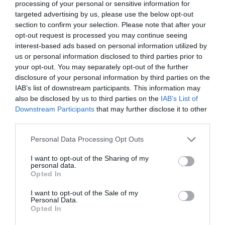
processing of your personal or sensitive information for
dividends establerta al Pla Estratègic".
targeted advertising by us, please use the below opt-out
section to confirm your selection. Please note that after your
opt-out request is processed you may continue seeing
Segons el president de Naturgy,
interest-based ads based on personal information utilized by
Francisco Reynés, la companyia "persisteix en el
us or personal information disclosed to third parties prior to
seu objectiu de creació de valor i realitzar una
your opt-out. You may separately opt-out of the further
gestió integrada de riscos". El directiu considera
disclosure of your personal information by third parties on the
IAB’s list of downstream participants. This information may
que les operacions estratègiques de la companyia
also be disclosed by us to third parties on the
IAB’s List of
esdevenen "factors clau per a fer front a la
Downstream Participants
that may further disclose it to other
volatilitat contínua dels mercats energètics i el
third parties.
seu impacte en les activitats del grup".
Personal Data Processing Opt Outs
I want to opt-out of the Sharing of my
personal data.
Afegir
VIA Empresa
com a font preferida de
Opted In
Google de forma gratuïta
Estigues informat amb les últimes notícies d'actualitat
I want to opt-out of the Sale of my
ACTIVAR ARA
Personal Data.
Opted In