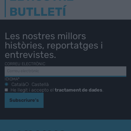
BUTLLETÍ
Les nostres millors
històries, reportatges i
entrevistes.
CORREU ELECTRÒNIC
IDIOMA*
Català
Castellà
He llegit i accepto el
tractament de dades
.
Subscriure's