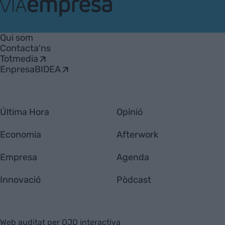
VIA
Empresa
Qui som
Contacta'ns
Totmedia
EnpresaBIDEA
Última Hora
Opinió
Economia
Afterwork
Empresa
Agenda
Innovació
Pòdcast
Web auditat per OJD interactiva