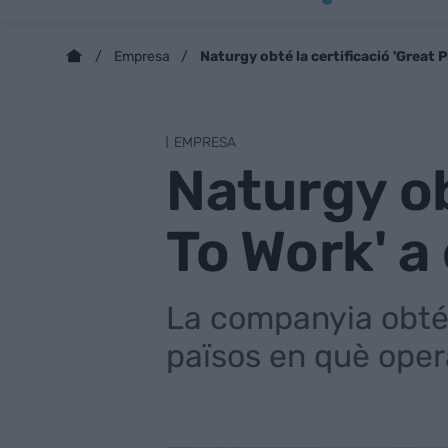
Naturgy obté la certificació 'Great P
Empresa
EMPRESA
Naturgy ob
To Work' a
La companyia obté 
països en què opera