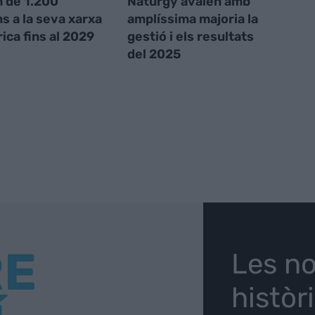
 de 1.200
Naturgy avalen amb
ns a la seva xarxa
amplíssima majoria la
rica fins al 2029
gestió i els resultats
del 2025
RE
Les no
històr