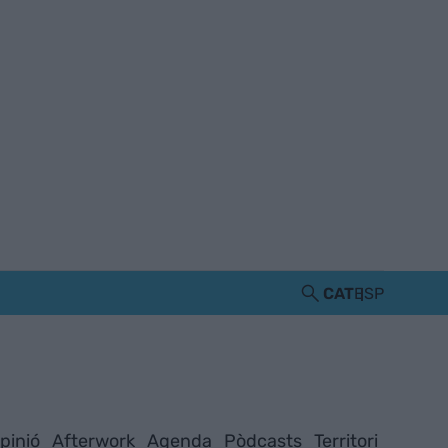
CAT
ESP
pinió
Afterwork
Agenda
Pòdcasts
Territori