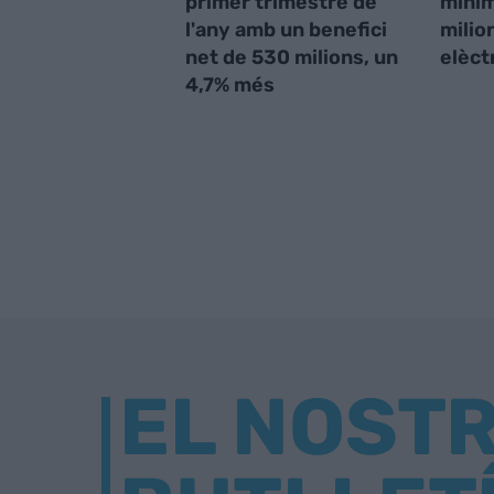
primer trimestre de
mínim
l'any amb un benefici
milio
net de 530 milions, un
elèct
4,7% més
EL NOST