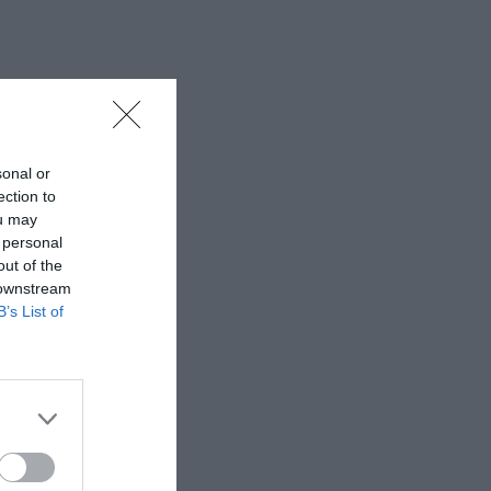
sonal or
ection to
ou may
 personal
out of the
 downstream
B’s List of