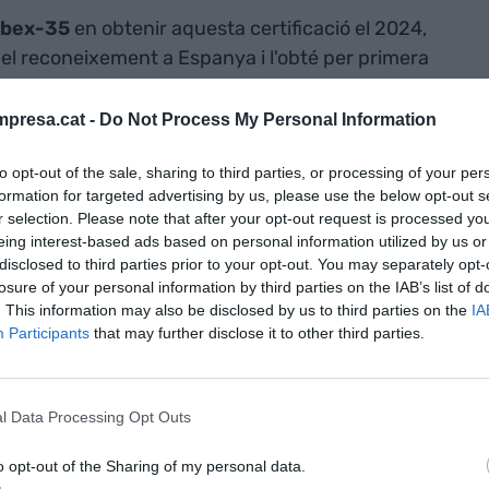
Ibex-35
en obtenir aquesta certificació el 2024,
el reconeixement a Espanya i l'obté per primera
valuades, cosa que posa de manifest la
ativa comuna a les diferents àrees geogràfiques
presa.cat -
Do Not Process My Personal Information
to opt-out of the sale, sharing to third parties, or processing of your per
formation for targeted advertising by us, please use the below opt-out s
a companyia de
r selection. Please note that after your opt-out request is processed y
eing interest-based ads based on personal information utilized by us or
 aquesta
disclosed to third parties prior to your opt-out. You may separately opt-
losure of your personal information by third parties on the IAB’s list of
. This information may also be disclosed by us to third parties on the
IA
Participants
that may further disclose it to other third parties.
or la coherència de la nostra estratègia de
pulsar entorns de treball inclusius, motivadors i
l Data Processing Opt Outs
Continuarem treballant per enfortir una cultura que
 en equip i el compromís, perquè les persones són
o opt-out of the Sharing of my personal data.
ur de Naturgy”, afirma
Enrique Tapia
, director