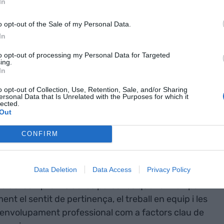
In
e Naturgy.
o opt-out of the Sale of my Personal Data.
In
ersones com a eix del
to opt-out of processing my Personal Data for Targeted
iu
ing.
In
a consultora
Great Place To Work
ha analitzat les
o opt-out of Collection, Use, Retention, Sale, and/or Sharing
ersonal Data that Is Unrelated with the Purposes for which it
aturgy a través del seu
Trust Index
, una avaluació
lected.
Out
l'experiència de l'empleat: credibilitat, respecte,
. Després de l'anàlisi dels resultats, la companyia
CONFIRM
 per rebre aquesta certificació amb reconeixement
Data Deletion
Data Access
Privacy Policy
cte del compromís de les persones que formen part
t el sentit de pertinença, el treball en equip i les
senvolupament professional com a factors clau de