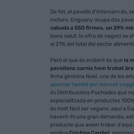
De fet, el pavelló d'Intercarn és, 
motors. Enguany ocupa dos pavell
cabuda a 550 firmes, un 29% més
bona salut: la xifra de negoci se 
el 21% del total del sector alimen
Però el que és evident és que
la m
pavellons carnis hem trobat àre
firma gironina Noel, una de les e
apostar també pel mercat veggi
és Distribucions Puchades que re
especialitzada en productes 100%
és molt fàcil ser vegano, aquí a 
havent-hi una gran demanda, està 
producte que anem trobar d'aquí a
explica
Cristina Cardiel
, respons