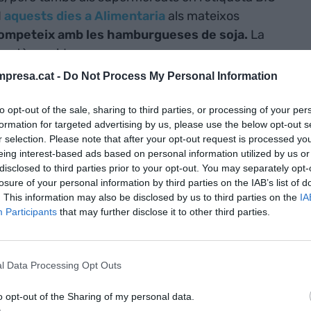
I
aquests dies a Alimentaria
als mateixos
c competeix amb les hamburgueses de soja.
La
 està servida.
presa.cat -
Do Not Process My Personal Information
-amiga dels vegans potencia el que ja hi havia a
de fa més de 30 anys és pionera en aquest món.
to opt-out of the sale, sharing to third parties, or processing of your per
formation for targeted advertising by us, please use the below opt-out s
dien comprar productes diferents, com les algues
r selection. Please note that after your opt-out request is processed y
de moda, era aquí", explica
Yelel Cañas
, xef del
eing interest-based ads based on personal information utilized by us or
i obert ara fa dos mesos per la companyia En
disclosed to third parties prior to your opt-out. You may separately opt-
losure of your personal information by third parties on the IAB’s list of
tres tres negocis de temàtica diferent.
. This information may also be disclosed by us to third parties on the
IA
Participants
that may further disclose it to other third parties.
incidit pràcticament amb la polèmica generada
ament de Barcelona ha fet
aquest mes d'abril,
D'una banda, un sector es troba còmode amb la
l Data Processing Opt Outs
eclaració ajuda que un restaurant com aquest
 estigui més predisposada a provar coses diferents.
o opt-out of the Sharing of my personal data.