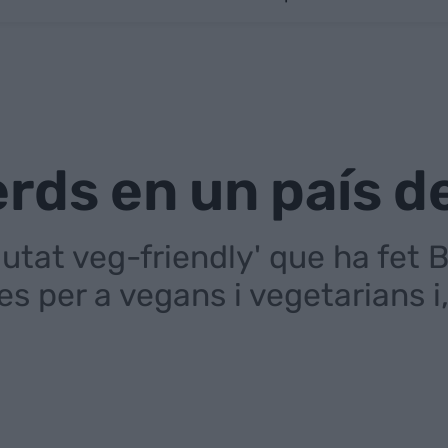
rds en un país d
iutat veg-friendly' que ha fet 
s per a vegans i vegetarians i,