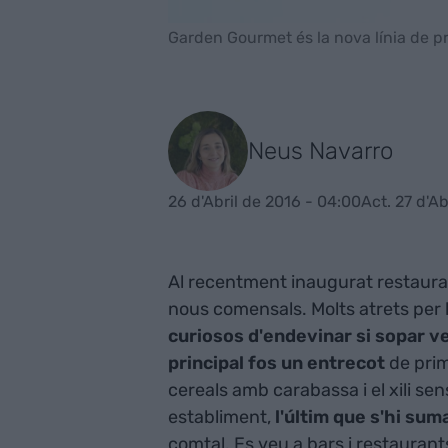
Garden Gourmet és la nova línia de p
Neus Navarro
26 d'Abril de 2016 - 04:00
Act. 27 d'Ab
Al recentment inaugurat restaur
nous comensals. Molts atrets per l
curiosos d'endevinar si sopar ver
principal fos un entrecot
de prim
cereals amb carabassa i el xili s
establiment,
l'últim que s'hi sum
comtal. Es veu a bars i restauran