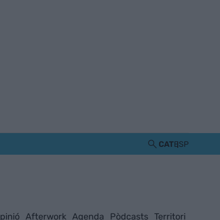
CAT
ESP
pinió
Afterwork
Agenda
Pòdcasts
Territori