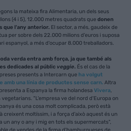
segons la mateixa fira Alimentaria, un dels seus
ons (4 i 5), 12.000 metres quadrats que
donen
 que l'any anterior.
El sector, a més, gaudeix de
situa per sobre dels 22.000 milions d'euros i suposa
tari espanyol, a més d'ocupar 8.000 treballadors.
oda verda entra amb força, ja que també als
es dedicades al públic
veggie
.
És el cas de la
mpreses presents a Intercarn que
ha volgut
e amb una línia de productes sense carn.
Altra
presenta a Espanya la firma holandesa
Vivera
,
 vegetarians. "L'empresa ve del nord d'Europa on
Espanya és una cosa molt complicada, però està
creixent moltíssim, i a força d'això aquest és un
 un any o any i mig en tots els supermercats",
able de vendes de la firma d'hamburgueses de