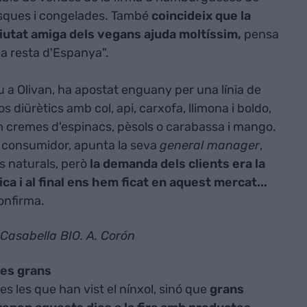
resques i congelades. També
coincideix que la
iutat amiga dels vegans ajuda moltíssim,
pensa
la resta d'Espanya".
u a Olivan, ha apostat enguany per una línia de
 diürètics amb col, api, carxofa, llimona i boldo,
m cremes d'espinacs, pèsols o carabassa i mango.
 consumidor, apunta la seva
general manager
,
s naturals, però
la demanda dels clients era la
ica i al final ens hem ficat en aquest mercat...
confirma.
Casabella BIO. A. Corón
les grans
s les que han vist el nínxol, sinó que
grans