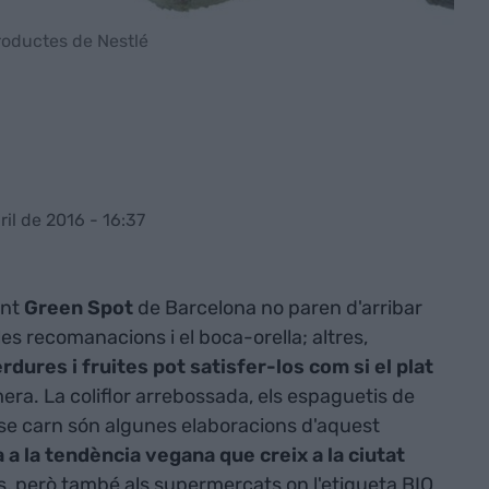
roductes de Nestlé
ril de 2016 - 16:37
ant
Green Spot
de Barcelona no paren d'arribar
es recomanacions i el boca-orella; altres,
dures i fruites pot satisfer-los com si el plat
era. La coliflor arrebossada, els espaguetis de
ense carn són algunes elaboracions d'aquest
a a la tendència vegana que creix a la ciutat
ts, però també als supermercats on l'etiqueta BIO