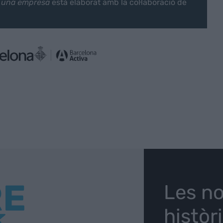
, una empresa
està elaborat amb la col·laboració de
RE
Les no
històr