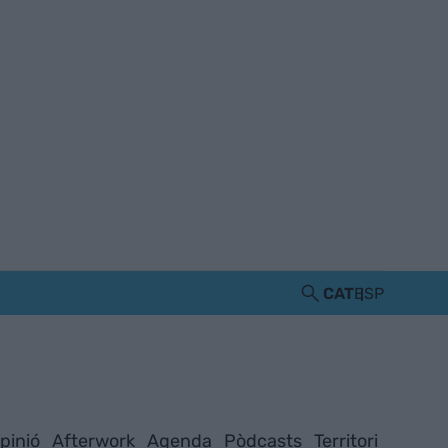
CAT
ESP
pinió
Afterwork
Agenda
Pòdcasts
Territori