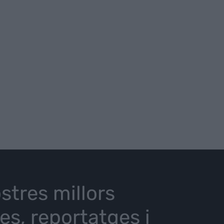
stres millors
ies, reportatges i