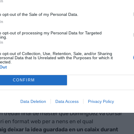
In
o opt-out of the Sale of my Personal Data.
In
to opt-out of processing my Personal Data for Targeted
ing.
In
o opt-out of Collection, Use, Retention, Sale, and/or Sharing
ersonal Data that Is Unrelated with the Purposes for which it
lected.
Out
teressada pel món digital i la informació
CONFIRM
a ser coordinadora de
El Periódico del Estudiante.
otencial
i, tot i que hi ha mitjans adaptats, no són
Data Deletion
Data Access
Privacy Policy
un treball final de màster que Domínguez va cursar
ari en format web per a nens en el qual
aig deixar la idea guardada en un calaix durant