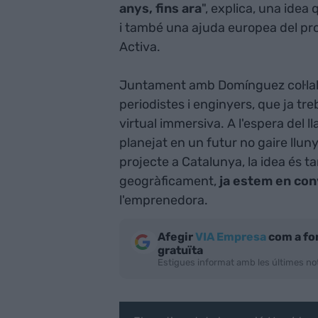
anys, fins ara
", explica, una idea
i també una ajuda europea del pr
Activa.
Juntament amb Domínguez col·la
periodistes i enginyers, que ja treb
virtual immersiva. A l'espera del 
planejat en un futur no gaire lluny
projecte a Catalunya, la idea és 
geogràficament,
ja estem en co
l'emprenedora.
Afegir
VIA Empresa
com a fo
gratuïta
Estigues informat amb les últimes not