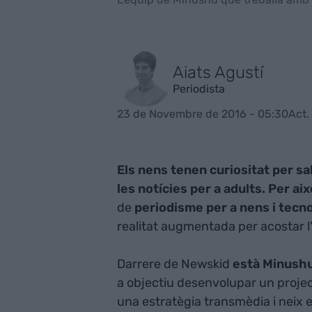
Aiats Agustí
Periodista
23 de Novembre de 2016 - 05:30
Act.
Els nens tenen curiositat per s
les notícies per a adults. Per ai
de
periodisme per a nens i tecn
realitat augmentada per acostar l'
Darrere de Newskid
està Minush
a objectiu desenvolupar un proje
una estratègia transmèdia i neix