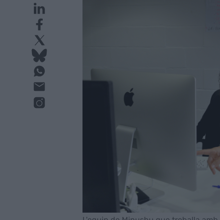
L'equip de Minushu que treballa amb