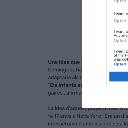
Opted 
I want t
Opted 
I want 
Advertis
Opted 
I want t
of my P
was col
Una idea que sedueix a Google
Opted 
Domínguez ha estat sempre molt in
adaptada als més petits, de fet v
"
Els infants són una audiència p
gaires", afirma la periodista.
La idea d'aquest projecte neix d'
fa 17 anys a Nova York: "Era un di
interactuaven amb les notícies.
V