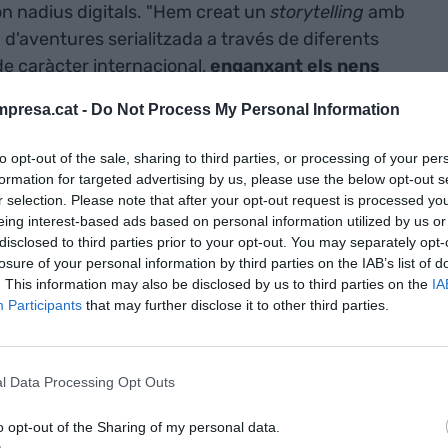
són nadius digitals. "Hem creat un
storytelling
amb
 d'aventures serialitzada a través de diferents
de caràcter internacional,
enganxant els nens
nteracció
", detalla la impulsora d'aquesta startup.
presa.cat -
Do Not Process My Personal Information
amb realitat augmentada i realitat virtual
-
to opt-out of the sale, sharing to third parties, or processing of your per
 La plataforma de realitat augmentada sortirà
formation for targeted advertising by us, please use the below opt-out s
licació setmanal: "En un diari hi haurà una pàgina
r selection. Please note that after your opt-out request is processed y
eing interest-based ads based on personal information utilized by us or
ivarà un món en 3D amb un personatge, notícies i
disclosed to third parties prior to your opt-out. You may separately opt-
ot interactuar", explica l'emprenedora. Així,
losure of your personal information by third parties on the IAB’s list of
converses amb diaris per incloure el seu servei en
. This information may also be disclosed by us to third parties on the
IA
Participants
that may further disclose it to other third parties.
esa.
l Data Processing Opt Outs
o opt-out of the Sharing of my personal data.