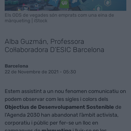
Els ODS de vegades són emprats com una eina de
màrqueting | iStock
Alba Guzmán, Professora
Col·laboradora D’ESIC Barcelona
Barcelona
22 de Novembre de 2021 - 05:30
Estem assistint a un nou fenomen comunicatiu on
podem observar com les sigles i colors dels
Objectius de Desenvolupament Sostenible
de
l'Agenda 2030 han abandonat l'àmbit activista,
corporatiu i públic per fer-se un lloc en
campanyes de
màrqueting
i lluir-se en les