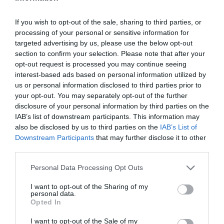
seu equip i dins de la seva organització. Un líder
If you wish to opt-out of the sale, sharing to third parties, or
sostenible pot ser identificat a través de
processing of your personal or sensitive information for
comportaments proambientals, prosocials i de
targeted advertising by us, please use the below opt-out
lideratge ètic. No obstant això, només un terç de
section to confirm your selection. Please note that after your
opt-out request is processed you may continue seeing
les persones directives amb capacitat d'execució
interest-based ads based on personal information utilized by
són sostenibles. Els líders sostenibles no sols
us or personal information disclosed to third parties prior to
estan sensibilitzats amb la sostenibilitat, sinó que
your opt-out. You may separately opt-out of the further
dominen també tres competències clau:
disclosure of your personal information by third parties on the
IAB’s list of downstream participants. This information may
l'empatia, el lideratge i l'execució. Quan aquests
also be disclosed by us to third parties on the
IAB’s List of
tres factors coincideixen, se situen per sobre
Downstream Participants
that may further disclose it to other
d'altres variables com poden ser l'edat, el gènere,
third parties.
la grandària de l'empresa o la posició que s'ocupa.
Personal Data Processing Opt Outs
I want to opt-out of the Sharing of my
Els ODS ofereixen una
personal data.
Opted In
oportunitat única a les
I want to opt-out of the Sale of my