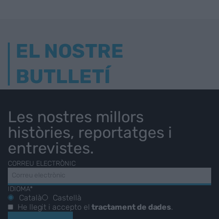
EL NOSTRE
BUTLLETÍ
Les nostres millors
històries, reportatges i
entrevistes.
CORREU ELECTRÒNIC
IDIOMA*
Català
Castellà
He llegit i accepto el
tractament de dades
.