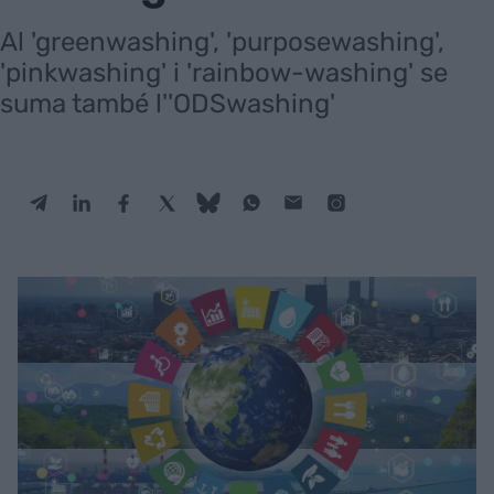
Al 'greenwashing', 'purposewashing',
'pinkwashing' i 'rainbow-washing' se
suma també l''ODSwashing'