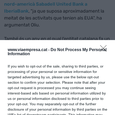
nord-americà Sabadell United Bank a
IberiaBank
, "ja que suposa aproximadament la
meitat de les activitats que tenien als EUA", ha
argumentat Oliu.
També és un any en el qual l'entitat catalana fa un
gran salt a Anglaterra
. "El 2017 ens
www.viaempresa.cat -
Do Not Process My Personal
desconnectem del Lloyds; estem complint totes
Information
les fites, no costarà més del que havíem previst i
es materialitzarà entre finals de novembre i
If you wish to opt-out of the sale, sharing to third parties, or
processing of your personal or sensitive information for
principis de desembre". En aquest context, Oliu ha
targeted advertising by us, please use the below opt-out
descartat operacions de compra en l'Estat
section to confirm your selection. Please note that after your
espanyol
, ja que el banc està en procés de
opt-out request is processed you may continue seeing
interest-based ads based on personal information utilized by
consolidació de resultats.
us or personal information disclosed to third parties prior to
your opt-out. You may separately opt-out of the further
disclosure of your personal information by third parties on the
IAB’s list of downstream participants. This information may