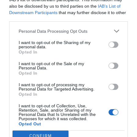
Banc Sabadell ha organitzat un dinar amb
also be disclosed by us to third parties on the
IAB’s List of
periodistes previ a la junta d'accionistes de
Downstream Participants
that may further disclose it to other
l'entitat.
third parties.
Personal Data Processing Opt Outs
Context politicoeconòmic
Oliu també ha fet quatre pinzellades al context
I want to opt-out of the Sharing of my
personal data.
politicoeconòmic més recent. "
Hem començat
Opted In
l'any amb una gran visió d'incertesa
, no només
I want to opt-out of the Sale of my
perquè el
Brexit
ja és una realitat, sinó també pel
Personal Data.
Opted In
resultat de les eleccions nord-americanes
amb
un nou president de fora de l'establishment que
I want to opt-out of processing my
Personal Data for Targeted Advertising.
ha accedit al poder i que genera expectatives
Opted In
contradictòries", ha recordat.
I want to opt-out of Collection, Use,
Retention, Sale, and/or Sharing of my
Personal Data that Is Unrelated with the
En relació al Brexit, Oliu ha destacat que "ara
Purposes for which it was collected.
comença un període llarguíssim de
Opted Out
negociacions
, on els mercats tindran alguna
CONFIRM