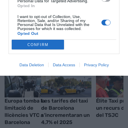
Personal Data for Targeted Advertising.
Opted In
I want to opt-out of Collection, Use,
Retention, Sale, and/or Sharing of my
Personal Data that Is Unrelated with the
Purposes for which it was collected.
Opted Out
RELACIONADES
CONFIRM
Data Deletion
Data Access
Privacy Policy
Europa tomba la
Les tarifes del taxi
Élite Taxi pr
limitació de
de Barcelona
un recurs da
llicències VTC a
s'incrementaran un
del TSJC
Barcelona
4,7% el 2025