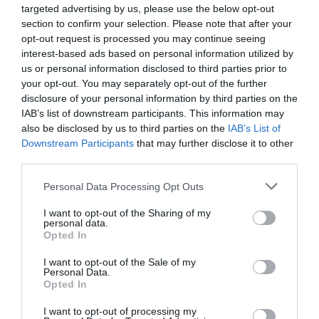
targeted advertising by us, please use the below opt-out
section to confirm your selection. Please note that after your
Per tot plegat, les patronals adverteixen a Bonet
opt-out request is processed you may continue seeing
sobre les "serioses conseqüències legals" per a la
interest-based ads based on personal information utilized by
IMET i l'Ajuntament i insta aquestes
us or personal information disclosed to third parties prior to
your opt-out. You may separately opt-out of the further
administracions a concedir "de forma immediata"
disclosure of your personal information by third parties on the
les llicències denegades i a rescabalar els
IAB’s list of downstream participants. This information may
operadors per les sancions imposades "de forma
also be disclosed by us to third parties on the
IAB’s List of
injustificada". A més, indiquen que els funcionaris
Downstream Participants
that may further disclose it to other
third parties.
i responsables poden incórrer en responsabilitats
patrimonials.
Personal Data Processing Opt Outs
I want to opt-out of the Sharing of my
personal data.
Afegir
VIA Empresa
com a font preferida de
Opted In
Google de forma gratuïta
Estigues informat amb les últimes notícies d'actualitat
I want to opt-out of the Sale of my
Personal Data.
ACTIVAR ARA
Opted In
I want to opt-out of processing my