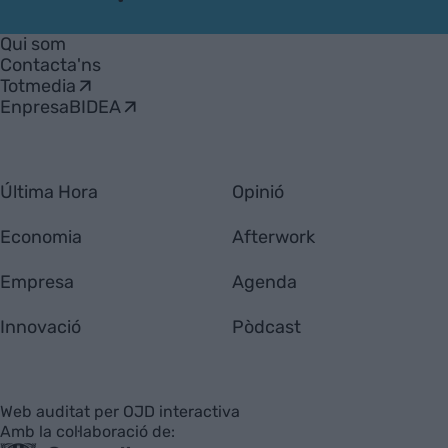
VIA
Empresa
Qui som
Contacta'ns
Totmedia
EnpresaBIDEA
Última Hora
Opinió
Economia
Afterwork
Empresa
Agenda
Innovació
Pòdcast
Web auditat per OJD interactiva
Amb la col·laboració de: