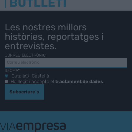
BUTLLETÍ
Les nostres millors
històries, reportatges i
entrevistes.
CORREU ELECTRÒNIC
IDIOMA*
Català
Castellà
He llegit i accepto el
tractament de dades
.
Subscriure's