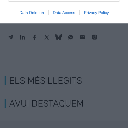
Estigues informat amb les últimes notícies d'actualitat
ACTIVAR ARA
Data Deletion
Data Access
Privacy Policy
ELS MÉS LLEGITS
AVUI DESTAQUEM