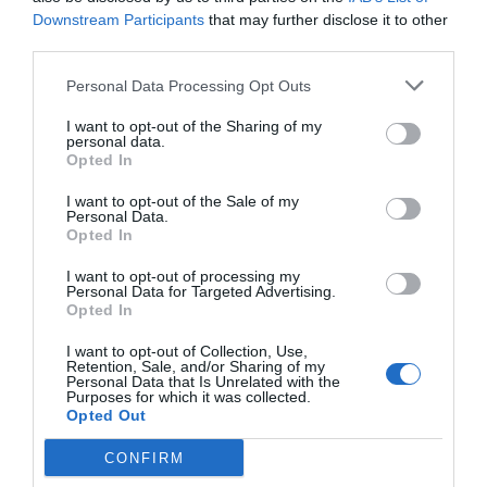
ha dit.
Downstream Participants
that may further disclose it to other
third parties.
L’avioneta utilitzada per fer les proves és la
Personal Data Processing Opt Outs
primera elèctrica arribada a l’Estat i està
I want to opt-out of the Sharing of my
personal data.
certificada per l’Agència Europea de Seguretat
Opted In
Aèria. Es tracta d’un aparell de dues places amb
una aviació “molt eficient per les seves ales
I want to opt-out of the Sale of my
Personal Data.
llargues”, segons el cap d’instrucció de l’Aeroclub
Opted In
Barcelona-Sabadell,
Rafael Molina
. L’aparell
I want to opt-out of processing my
compta amb dues bateries, una al morro de
Personal Data for Targeted Advertising.
Opted In
l’avioneta i una altra darrere els seients.
Actualment, l’avioneta s’utilitza per a vols locals
I want to opt-out of Collection, Use,
Retention, Sale, and/or Sharing of my
d’uns 40 minuts i per a la formació de pilots.
Personal Data that Is Unrelated with the
Purposes for which it was collected.
Opted Out
Afegir
VIA Empresa
com a font preferida de
CONFIRM
Google de forma gratuïta