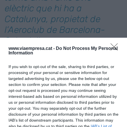
elèctric que hi ha a
Catalunya, propietat de
l’Aeroclub de Barcelona-
Sabadell
www.viaempresa.cat -
Do Not Process My Personal
Information
Ha estat el primer vol elèctric a l’aeroport de
Lleida-Alguaire amb la particularitat que l’origen
If you wish to opt-out of the sale, sharing to third parties, or
del combustible és el metanol. “És un vol
processing of your personal or sensitive information for
sostenible 100%”, ha destacat el director general
targeted advertising by us, please use the below opt-out
section to confirm your selection. Please note that after your
d’aeroports de Catalunya,
Jordi Candela
, qui
opt-out request is processed you may continue seeing
també ha apuntat que el projecte s’emmarca en
interest-based ads based on personal information utilized by
la intenció de construir a l’aeroport un ecosistema
us or personal information disclosed to third parties prior to
your opt-out. You may separately opt-out of the further
d’empreses tecnològiques que fomentin l’aviació
disclosure of your personal information by third parties on the
sostenible. “És una finestra d’oportunitats per
IAB’s list of downstream participants. This information may
empreses que volen testejar els seus productes”,
also be disclosed by us to third parties on the
IAB’s List of