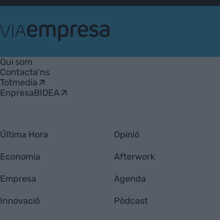
VIA
Empresa
Qui som
Contacta'ns
Totmedia
EnpresaBIDEA
Última Hora
Opinió
Economia
Afterwork
Empresa
Agenda
Innovació
Pòdcast