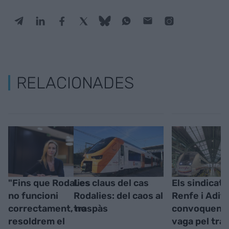
RELACIONADES
"Fins que Rodalies
Les claus del cas
Els sindicats
no funcioni
Rodalies: del caos al
Renfe i Adif
correctament, no
traspàs
convoquen 
resoldrem el
vaga pel tra