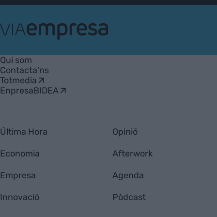
VIA
Empresa
Qui som
Contacta'ns
Totmedia
EnpresaBIDEA
Última Hora
Opinió
Economia
Afterwork
Empresa
Agenda
Innovació
Pòdcast