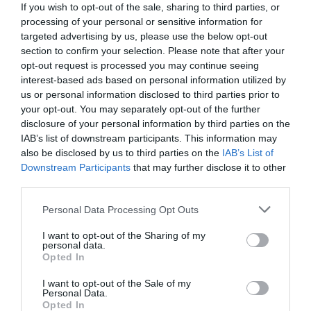
If you wish to opt-out of the sale, sharing to third parties, or
Renfe (1.383 trens) dels 4.260 programats en
processing of your personal or sensitive information for
aquest període, 428 d'alta velocitat i llarga
targeted advertising by us, please use the below opt-out
section to confirm your selection. Please note that after your
distància i 955 de mitjana distància, a més de 740
opt-out request is processed you may continue seeing
de mercaderies.
interest-based ads based on personal information utilized by
us or personal information disclosed to third parties prior to
your opt-out. You may separately opt-out of the further
L'aturada sorgeix en resposta a allò que
disclosure of your personal information by third parties on the
consideren incompliments per part del Ministeri
IAB’s list of downstream participants. This information may
de Transports en relació amb el traspàs del servei
also be disclosed by us to third parties on the
IAB’s List of
Downstream Participants
that may further disclose it to other
de Rodalies a la Generalitat de Catalunya i la
third parties.
gestió de Renfe Mercaderies. El Comitè General
d'Empresa de Renfe denuncia “la manca
Personal Data Processing Opt Outs
d'avenços en les negociacions” i “l'absència de
I want to opt-out of the Sharing of my
grups de treball que tractin aquests temes”. A
personal data.
Opted In
més, expressen la seva preocupació per la cessió
d'un tram ferroviari i l'entrada de la companyia
I want to opt-out of the Sale of my
Personal Data.
logística MSC a la filial de Renfe Mercaderies, cosa
Opted In