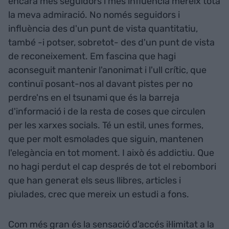
encara més seguidors i més influència mereix tota
la meva admiració. No només seguidors i
influència des d'un punt de vista quantitatiu,
també -i potser, sobretot- des d'un punt de vista
de reconeixement. Em fascina que hagi
aconseguit mantenir l'anonimat i l'ull crític, que
continuï posant-nos al davant pistes per no
perdre'ns en el tsunami que és la barreja
d'informació i de la resta de coses que circulen
per les xarxes socials. Té un estil, unes formes,
que per molt esmolades que siguin, mantenen
l'elegància en tot moment. I això és addictiu. Que
no hagi perdut el cap després de tot el rebombori
que han generat els seus llibres, articles i
piulades, crec que mereix un estudi a fons.
Com més gran és la sensació d'accés il·limitat a la