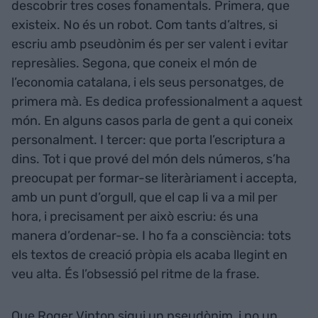
descobrir tres coses fonamentals. Primera, que
existeix. No és un robot. Com tants d’altres, si
escriu amb pseudònim és per ser valent i evitar
represàlies. Segona, que coneix el món de
l’economia catalana, i els seus personatges, de
primera mà. Es dedica professionalment a aquest
món. En alguns casos parla de gent a qui coneix
personalment. I tercer: que porta l’escriptura a
dins. Tot i que prové del món dels números, s’ha
preocupat per formar-se literàriament i accepta,
amb un punt d’orgull, que el cap li va a mil per
hora, i precisament per això escriu: és una
manera d’ordenar-se. I ho fa a consciència: tots
els textos de creació pròpia els acaba llegint en
veu alta. És l’obsessió pel ritme de la frase.
Que Roger Vinton sigui un pseudònim, i no un