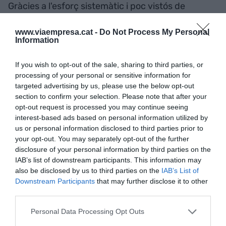
Gràcies a l'esforç sistemàtic i poc vistós de
persones com ell, anem estripant el ventre de la
www.viaempresa.cat -
Do Not Process My Personal
bèstia.
Information
Elsa Artadi, diputada i
If you wish to opt-out of the sale, sharing to third parties, or
processing of your personal or sensitive information for
regidora
targeted advertising by us, please use the below opt-out
section to confirm your selection. Please note that after your
opt-out request is processed you may continue seeing
Evidentment, seguia Roger Vinton a Twitter i
interest-based ads based on personal information utilized by
havíem “parlat” per aquesta xarxa, però el vaig
us or personal information disclosed to third parties prior to
conèixer en persona el novembre o desembre del
your opt-out. You may separately opt-out of the further
2019, fent una cervesa a Casa Delfín, perquè me’l
disclosure of your personal information by third parties on the
IAB’s list of downstream participants. This information may
va voler presentar un amic comú.
also be disclosed by us to third parties on the
IAB’s List of
Downstream Participants
that may further disclose it to other
third parties.
Crec que és una persona molt intel·ligent, rigorosa
i treballadora, i la seva obra ho demostra. També
Personal Data Processing Opt Outs
és una persona valenta, perquè no tothom