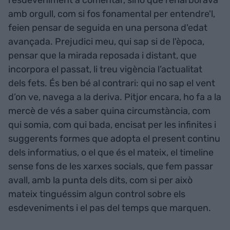
l'esdeveniment a comentar, sinó que l’enarborava
amb orgull, com si fos fonamental per entendre'l,
feien pensar de seguida en una persona d'edat
avançada. Prejudici meu, qui sap si de l'època,
pensar que la mirada reposada i distant, que
incorpora el passat, li treu vigència l’actualitat
dels fets. És ben bé al contrari: qui no sap el vent
d’on ve, navega a la deriva. Pitjor encara, ho fa a la
mercè de vés a saber quina circumstància, com
qui somia, com qui bada, encisat per les infinites i
suggerents formes que adopta el present continu
dels informatius, o el que és el mateix, el timeline
sense fons de les xarxes socials, que fem passar
avall, amb la punta dels dits, com si per això
mateix tinguéssim algun control sobre els
esdeveniments i el pas del temps que marquen.