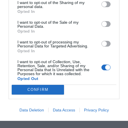
I want to opt-out of the Sharing of my
s’atreviria a escriure sobre els veritables
personal data.
Opted In
mecanismes del poder civil català que
habitualment romanen a l’ombra.
I want to opt-out of the Sale of my
Personal Data.
Opted In
Artadi: "Crec que seria
I want to opt-out of processing my
Personal Data for Targeted Advertising.
interessant que
Opted In
desmantellés la teranyina
I want to opt-out of Collection, Use,
Retention, Sale, and/or Sharing of my
que monopolitza el “deep
Personal Data that Is Unrelated with the
Purposes for which it was collected.
Opted Out
state” espanyol: judicatura,
CONFIRM
alts funcionaris de l'Estat,
grans famílies de l'Ibex 35 i
Data Deletion
Data Access
Privacy Policy
monarquia espanyola"