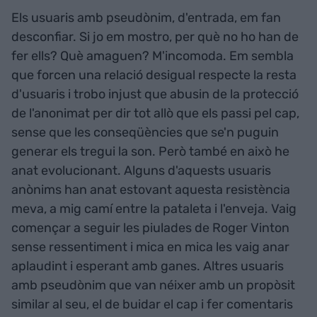
Els usuaris amb pseudònim, d'entrada, em fan
desconfiar. Si jo em mostro, per què no ho han de
fer ells? Què amaguen? M'incomoda. Em sembla
que forcen una relació desigual respecte la resta
d'usuaris i trobo injust que abusin de la protecció
de l'anonimat per dir tot allò que els passi pel cap,
sense que les conseqüències que se'n puguin
generar els tregui la son. Però també en això he
anat evolucionant. Alguns d'aquests usuaris
anònims han anat estovant aquesta resistència
meva, a mig camí entre la pataleta i l'enveja. Vaig
començar a seguir les piulades de Roger Vinton
sense ressentiment i mica en mica les vaig anar
aplaudint i esperant amb ganes. Altres usuaris
amb pseudònim que van néixer amb un propòsit
similar al seu, el de buidar el cap i fer comentaris