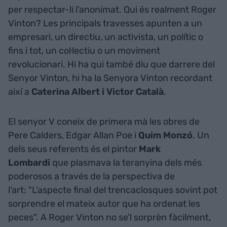
per respectar-li l'anonimat. Qui és realment Roger
Vinton? Les principals travesses apunten a un
empresari, un directiu, un activista, un polític o
fins i tot, un col·lectiu o un moviment
revolucionari. Hi ha qui també diu que darrere del
Senyor Vinton, hi ha la Senyora Vinton recordant
així a
Caterina Albert i Victor Català
.
El senyor V coneix de primera mà les obres de
Pere Calders, Edgar Allan Poe i
Quim Monzó
. Un
dels seus referents és el pintor
Mark
Lombardi
que plasmava la teranyina dels més
poderosos a través de la perspectiva de
l'art: "L'aspecte final del trencaclosques sovint pot
sorprendre el mateix autor que ha ordenat les
peces". A Roger Vinton no se'l sorprèn fàcilment,