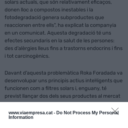
solars actuals, que són relativament eficaços,
donen lloc a compostos inestables i la
fotodegradació genera subproductes que
reaccionen entre ells", ha explicat la companyia
en un comunicat. Aquesta degradació té uns
efectes secundaris en la salut de les persones:
des d'alèrgies lleus fins a trastorns endocrins i fins
i tot carcinogènics.
Davant d'aquesta problemàtica Roka Foradada va
desenvolupar uns principis actius intel·ligents que
funcionen com a filtres solars i, enguany, té
previst llançar dos dels seus productes al mercat
europeu.
www.viaempresa.cat -
Do Not Process My Personal
Information
Afegir
VIA Empresa
com a font preferida de