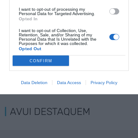
Payflow aixeca 8
Qonto aixeca una inversió de
I want to opt-out of processing my
milions d'euros
486 MEUR de la mà de Tiger
Personal Data for Targeted Advertising.
Global i TCV
Opted In
I want to opt-out of Collection, Use,
Retention, Sale, and/or Sharing of my
Personal Data that Is Unrelated with the
Purposes for which it was collected.
Opted Out
CONFIRM
Data Deletion
Data Access
Privacy Policy
ELS MÉS LLEGITS
AVUI DESTAQUEM