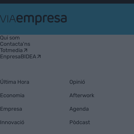
VIA
Empresa
Qui som
Contacta'ns
Totmedia
EnpresaBIDEA
Última Hora
Opinió
Economia
Afterwork
Empresa
Agenda
Innovació
Pòdcast